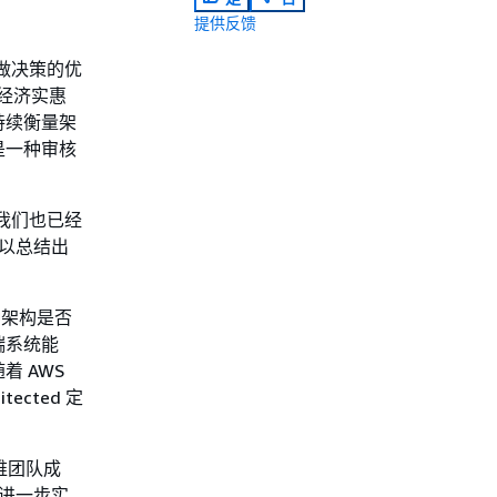
提供反馈
时所做决策的优
且经济实惠
持续衡量架
是一种审核
我们也已经
得以总结出
某种架构是否
端系统能
 AWS
cted 定
维团队成
了进一步实