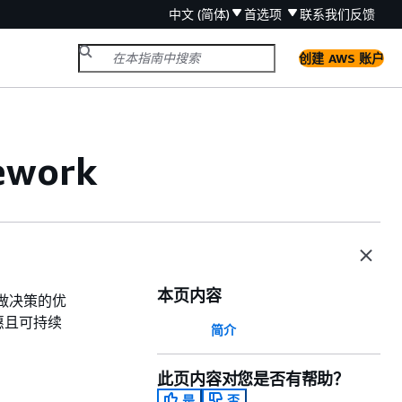
中文 (简体)
首选项
联系我们
反馈
创建 AWS 账户
ework
本页内容
时所做决策的优
惠且可持续
简介
此页内容对您是否有帮助？
是
否