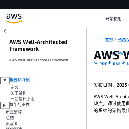
开始使用
文档
AWS W
AWS Well-Architected
Framework
AWS W
文档
AWS W
AWS Well-Architected Framework
PDF
RSS
M
摘要和介绍
发布日期：
2023
定义
关于架构
AWS Well-Ar
一般设计原则
缺点。通过使用
框架的支柱
的系统的架构最
审查流程
总结
贡献者