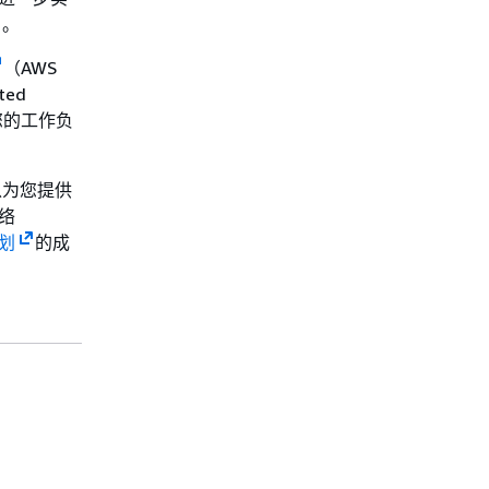
。
（AWS
ed
让您的工作负
以为您提供
络
计划
的成
。