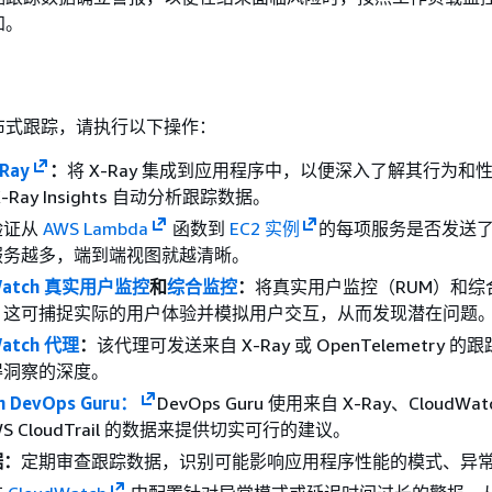
知。
布式跟踪，请执行以下操作：
Ray
：
将 X-Ray 集成到应用程序中，以便深入了解其行为和
Ray Insights 自动分析跟踪数据。
验证从
AWS Lambda
函数到
EC2 实例
的每项服务是否发送
服务越多，端到端视图就越清晰。
Watch 真实用户监控
和
综合监控
：
将真实用户监控（RUM）和综
集成。这可捕捉实际的用户体验并模拟用户交互，从而发现潜在问题
Watch 代理
：
该代理可发送来自 X-Ray 或 OpenTelemetry 
得洞察的深度。
n DevOps Guru：
DevOps Guru 使用来自 X-Ray、CloudWa
 AWS CloudTrail 的数据来提供切实可行的建议。
据：
定期审查跟踪数据，识别可能影响应用程序性能的模式、异