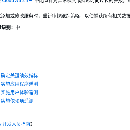
在
CloudWatch
中配置针对异常模式或延迟时间过长的警报，
在添加或修改服务时，重新审视跟踪策略，以便捕获所有相关数
量级别：
中
P01 确定关键绩效指标
P02 实施应用程序遥测
P03 实施用户体验遥测
04 实施依赖项遥测
Ray 开发人员指南
》