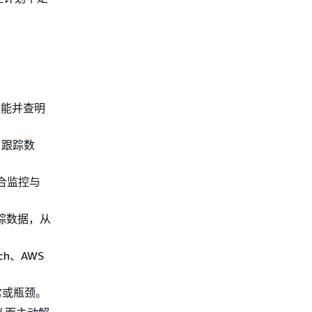
性能并查明
了跟踪数
合监控与
。
的跟踪数据，从
tch、AWS
常或瓶颈。