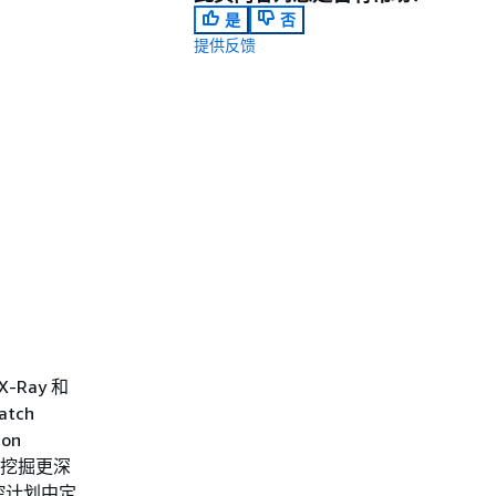
是
否
提供反馈
。
Ray 和
tch
on
，以便挖掘更深
控计划中定