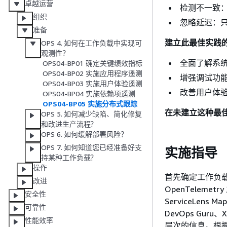
卓越运营
检测不一致
组织
忽略延迟：
准备
建立此最佳实践
OPS 4. 如何在工作负载中实现可
观测性？
全面了解系
OPS04-BP01 确定关键绩效指标
OPS04-BP02 实施应用程序遥测
增强调试功
OPS04-BP03 实施用户体验遥测
改善用户体
OPS04-BP04 实施依赖项遥测
OPS04-BP05 实施分布式跟踪
在未建立这种最
OPS 5. 如何减少缺陷、简化修复
和改进生产流程？
OPS 6. 如何缓解部署风险？
OPS 7. 如何知道您已经准备好支
实施指导
持某种工作负载？
操作
首先确定工作负载
改进
OpenTelemet
安全性
ServiceLen
可靠性
DevOps Guru、
性能效率
层次的信息。根