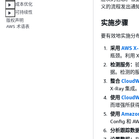
成本优化
义的流程发出通
可持续性
版权声明
实施步骤
AWS 术语表
要有效地实施分
采用
AWS X-
瓶颈。利用 X-
检测服务：
据。检测的
整合
Cloud
X-Ray 
使用
Cloud
而增强所获
使用
Amazo
Config 和
分析跟踪数