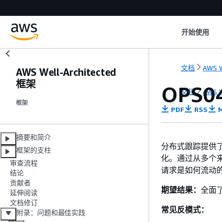
开始使用
文档
AWS W
AWS Well-Architected
框架
OPS
文档
AWS W
框架
PDF
RSS
M
摘要和简介
分布式跟踪提供
框架的支柱
化。通过从多个
审查流程
请求是如何流动
结论
贡献者
期望结果：
全面
延伸阅读
文档修订
常见反模式：
附录：问题和最佳实践