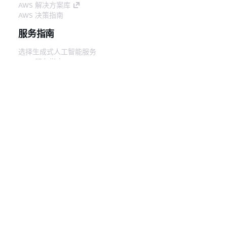
AWS 解决方案库
AWS 决策指南
服务指南
选择生成式人工智能服务
AWS 服务指南
GitHub 上的 AWS CLI 教程
开发人员工具
AWS 代码示例库
AWS CLI
AWS 构建者中心
AWS 开发人员工具博客
有用的链接
下载 AWS 文档 MCP 服务器
登录 AWS 管理控制台
AWS re:Post
隐私
网站条款
Cookie 首选项
© 2026,