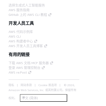
选择生成式人工智能服务
AWS 服务指南
GitHub 上的 AWS CLI 教程
开发人员工具
AWS 代码示例库
AWS CLI
AWS 构建者中心
AWS 开发人员工具博客
有用的链接
下载 AWS 文档 MCP 服务器
登录 AWS 管理控制台
AWS re:Post
隐私
网站条款
Cookie 首选项
© 2026,
Amazon Web Services, Inc. 或其附属公司。保留所有
中文 (简体)
权利。