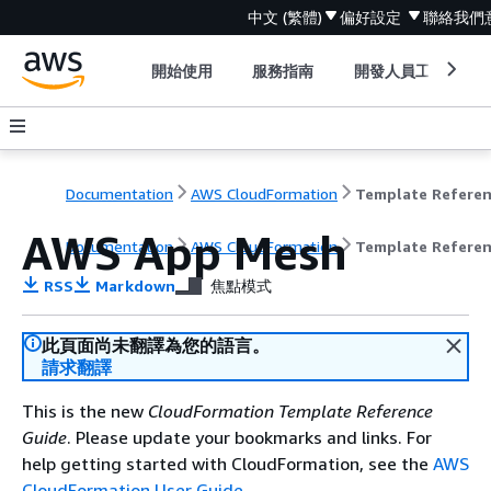
中文 (繁體)
偏好設定
聯絡我們
開始使用
服務指南
開發人員工具
Documentation
AWS CloudFormation
Template Refere
AWS App Mesh
Documentation
AWS CloudFormation
Template Refere
RSS
Markdown
焦點模式
此頁面尚未翻譯為您的語言。
請求翻譯
This is the new
CloudFormation Template Reference
Guide
. Please update your bookmarks and links. For
help getting started with CloudFormation, see the
AWS
CloudFormation User Guide
.