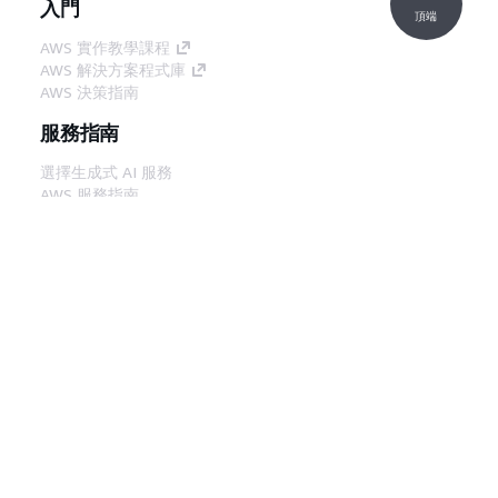
入門
頂端
AWS 實作教學課程
AWS 解決方案程式庫
AWS 決策指南
服務指南
選擇生成式 AI 服務
AWS 服務指南
在 GitHub 上的 AWS CLI 教學課程
開發人員工具
AWS 程式碼範例庫
AWS CLI
AWS 建構家中心
AWS 開發人員工具部落格
實用的連結
下載 AWS 文件 MCP 伺服器
登入 AWS Console
AWS re:Post