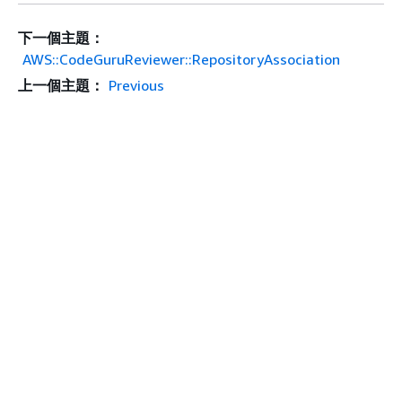
下一個主題：
AWS::CodeGuruReviewer::RepositoryAssociation
上一個主題：
Previous