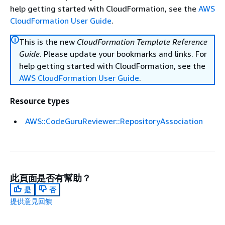
help getting started with CloudFormation, see the
AWS
CloudFormation User Guide
.
This is the new
CloudFormation Template Reference
Guide
. Please update your bookmarks and links. For
help getting started with CloudFormation, see the
AWS CloudFormation User Guide
.
Resource types
AWS::CodeGuruReviewer::RepositoryAssociation
此頁面是否有幫助？
是
否
提供意見回饋