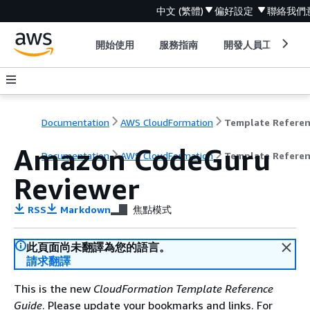
中文 (繁體)
偏好設定
聯絡我們
開始使用
服務指南
開發人員工具
Documentation
AWS CloudFormation
Template Refere
Amazon CodeGuru
Documentation
AWS CloudFormation
Template Refere
Reviewer
RSS
Markdown
焦點模式
此頁面尚未翻譯為您的語言。
請求翻譯
This is the new
CloudFormation Template Reference
Guide
. Please update your bookmarks and links. For