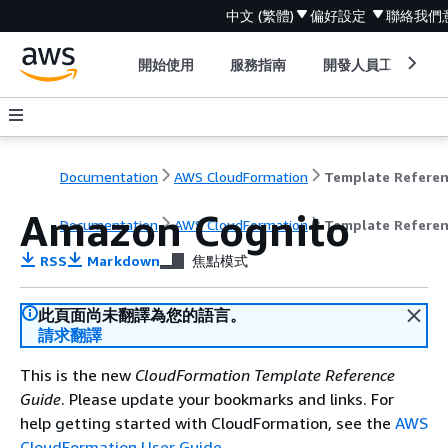
中文 (繁體)
偏好設定
聯絡我們
開始使用
服務指南
開發人員工具
Documentation
AWS CloudFormation
Template Refere
Amazon Cognito
Documentation
AWS CloudFormation
Template Refere
RSS
Markdown
焦點模式
此頁面尚未翻譯為您的語言。
請求翻譯
This is the new
CloudFormation Template Reference
Guide
. Please update your bookmarks and links. For
help getting started with CloudFormation, see the
AWS
CloudFormation User Guide
.