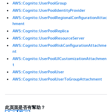
AWS::Cognito::UserPoolGroup
AWS::Cognito::UserPoolIdentityProvider
AWS::Cognito::UserPoolRegionalConfigurationAttac
hment
AWS::Cognito::UserPoolReplica
AWS::Cognito::UserPoolResourceServer
AWS::Cognito::UserPoolRiskConfigurationAttachme
nt
AWS::Cognito::UserPoolUICustomizationAttachmen
t
AWS::Cognito::UserPoolUser
AWS::Cognito::UserPoolUserToGroupAttachment
此頁面是否有幫助？