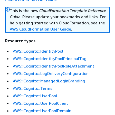
This is the new
CloudFormation Template Reference
Guide
. Please update your bookmarks and links. For
help getting started with CloudFormation, see the
AWS CloudFormation User Guide
.
Resource types
AWS::Cognito::IdentityPool
AWS::Cognito::IdentityPoolPrincipalTag
AWS::Cognito::IdentityPoolRoleAttachment
AWS::Cognito::LogDeliveryConfiguration
AWS::Cognito::ManagedLoginBranding
AWS::Cognito::Terms
AWS::Cognito::UserPool
AWS::Cognito::UserPoolClient
AWS::Cognito::UserPoolDomain