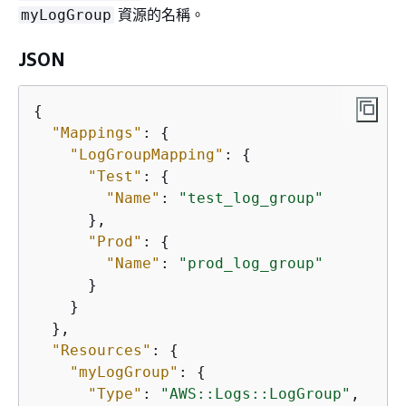
資源的名稱。
myLogGroup
JSON
{
"Mappings"
: 
{
"LogGroupMapping"
: 
{
"Test"
: 
{
"Name"
: 
"test_log_group"
      },

"Prod"
: 
{
"Name"
: 
"prod_log_group"
      }

    }

  },

"Resources"
: 
{
"myLogGroup"
: 
{
"Type"
: 
"AWS::Logs::LogGroup"
,
