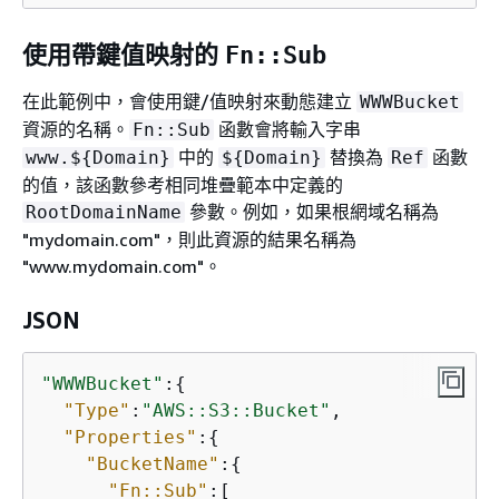
使用帶鍵值映射的
Fn::Sub
在此範例中，會使用鍵/值映射來動態建立
WWWBucket
資源的名稱。
函數會將輸入字串
Fn::Sub
中的
替換為
函數
www.$
{
Domain}
$
{
Domain}
Ref
的值，該函數參考相同堆疊範本中定義的
參數。例如，如果根網域名稱為
RootDomainName
"mydomain.com"，則此資源的結果名稱為
"www.mydomain.com"。
JSON
"WWWBucket"
:
{
"Type"
:
"AWS::S3::Bucket"
,

"Properties"
:
{
"BucketName"
:
{
"Fn::Sub"
:[
