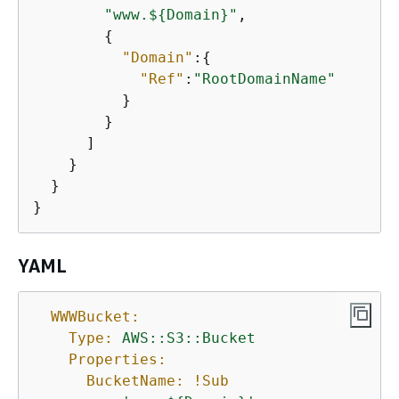
"www.$
{
Domain}"
,

{
"Domain"
:
{
"Ref"
:
"RootDomainName"
          }

        }

      ]

    }

  }

}
YAML
WWWBucket:
Type:
AWS::S3::Bucket
Properties:
BucketName:
!Sub