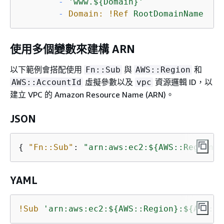
-
'www.$
{
Domain}'
-
Domain:
!Ref
RootDomainName
使用多個變數來建構 ARN
以下範例會搭配使用
與
和
Fn::Sub
AWS::Region
虛擬參數以及
資源邏輯 ID，以
AWS::AccountId
vpc
建立 VPC 的 Amazon Resource Name (ARN)。
JSON
{
"Fn::Sub"
: 
"arn:aws:ec2:$
{
AWS::Region}:
YAML
!Sub
'arn:aws:ec2:$
{
AWS::Region}:$
{
AWS::A