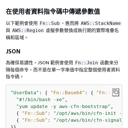
在使用者資料指令碼中傳遞參數值
以下範例會使用
，進而將
Fn::Sub
AWS::StackName
與
虛擬參數替換成執行期的實際堆疊名
AWS::Region
稱和區域。
JSON
為確保易讀性，JSON 範例會使用
函數來分
Fn::Join
隔每個命令，而不是在單一字串值中指定整個使用者資料
指令碼。
"UserData"
: 
{
"Fn::Base64"
: 
{
"Fn::Join"
:
"#!/bin/bash -xe"
,

"yum update -y aws-cfn-bootstrap"
,

{
"Fn::Sub"
: 
"/opt/aws/bin/cfn-init -v 
{
"Fn::Sub"
: 
"/opt/aws/bin/cfn-signal -
}}