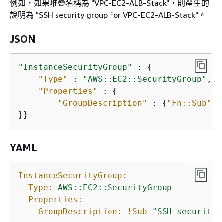
例如，如果堆疊名稱為 "VPC-EC2-ALB-Stack"，則產生的
說明為 "SSH security group for VPC-EC2-ALB-Stack"。
JSON
"InstanceSecurityGroup"
 : 
{
"Type"
 : 
"AWS::EC2::SecurityGroup"
,

"Properties"
 : 
{
"GroupDescription"
 : 
{
"Fn::Sub"
: 
}}
YAML
InstanceSecurityGroup:
Type:
AWS::EC2::SecurityGroup
Properties:
GroupDescription:
!Sub
"SSH security 