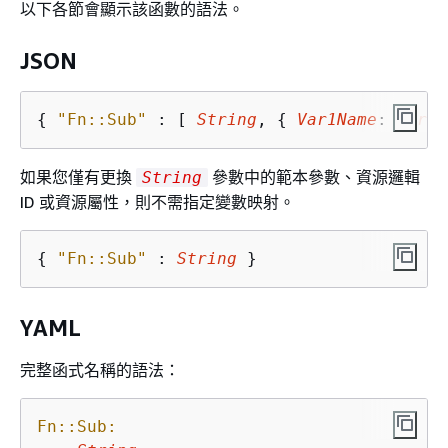
以下各節會顯示該函數的語法。
JSON
{
"Fn::Sub"
 : [ 
String
, 
{
Var1Name
: 
Var1V
如果您僅有更換
參數中的範本參數、資源邏輯
String
ID 或資源屬性，則不需指定變數映射。
{
"Fn::Sub"
 : 
String
 }
YAML
完整函式名稱的語法：
Fn::Sub: