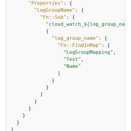
"Properties"
: 
{
"LogGroupName"
: 
{
"Fn::Sub"
: [

"cloud_watch_$
{
log_group_name
{
"log_group_name"
: 
{
"Fn::FindInMap"
: [

"LogGroupMapping"
,

"Test"
,

"Name"
                ]

              }

            }

          ]

        }

      }

    }

  }

}