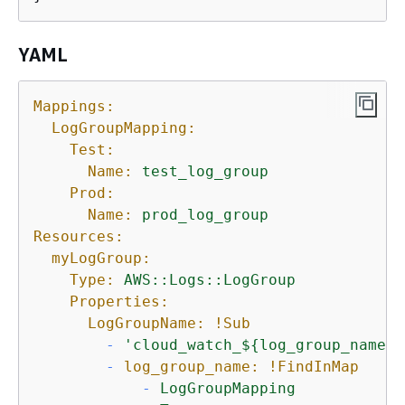
YAML
Mappings:
LogGroupMapping:
Test:
Name:
test_log_group
Prod:
Name:
prod_log_group
Resources:
myLogGroup:
Type:
AWS::Logs::LogGroup
Properties:
LogGroupName:
!Sub
-
'cloud_watch_$
{
log_group_name}'
-
log_group_name:
!FindInMap
-
LogGroupMapping