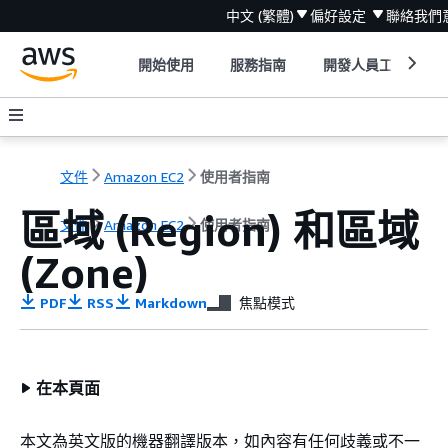
中文 (繁體)
偏好設定
聯絡我們
開始使用
服務指南
開發人員工具
文件
Amazon EC2
使用者指南
區域 (Region) 和區域
文件
Amazon EC2
使用者指南
(Zone)
PDF
RSS
Markdown
焦點模式
在本頁面
本文為英文版的機器翻譯版本，如內容有任何歧義或不一