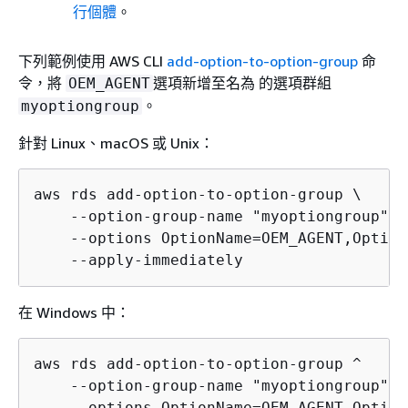
行個體
。
下列範例使用 AWS CLI
add-option-to-option-group
命
令，將
選項新增至名為 的選項群組
OEM_AGENT
。
myoptiongroup
針對 Linux、macOS 或 Unix：
aws rds add-option-to-option-group \

    --option-group-name "myoptiongroup" \

    --options OptionName=OEM_AGENT,Option
    --apply-immediately
在 Windows 中：
aws rds add-option-to-option-group ^

    --option-group-name "myoptiongroup" ^

    --options OptionName=OEM_AGENT,Option