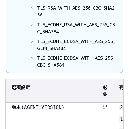
TLS_RSA_WITH_AES_256_CBC_SHA2
56
TLS_ECDHE_RSA_WITH_AES_256_CB
C_SHA384
TLS_ECDHE_ECDSA_WITH_AES_256_
GCM_SHA384
TLS_ECDHE_ECDSA_WITH_AES_256_
CBC_SHA384
選項設定
必
有效
要
版本
(
)
是
AGENT_VERSION
24.
13.