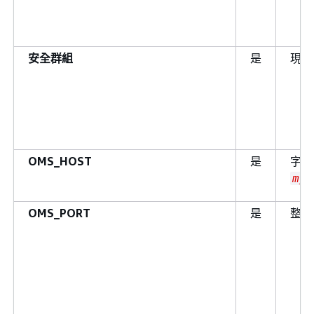
安全群組
是
現有
OMS_HOST
是
字串
my.
OMS_PORT
是
整數