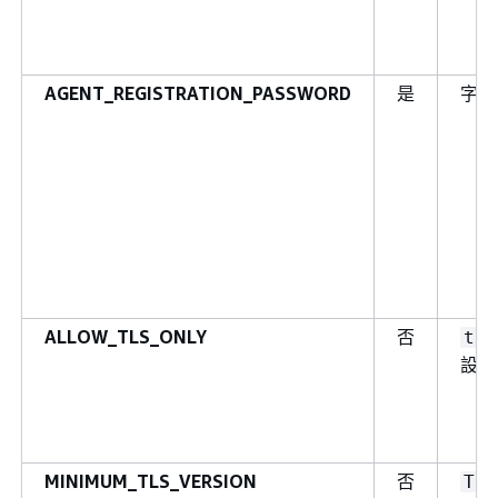
AGENT_REGISTRATION_PASSWORD
是
字串
ALLOW_TLS_ONLY
否
tru
設)
MINIMUM_TLS_VERSION
否
TLS