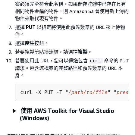
案必須完全符合此名稱。如果儲存貯體中已存在具有
相同物件金鑰的物件，則 Amazon S3 會使用新上傳的
物件來取代現有物件。
選擇
PUT
以指定將使用此預先簽章的 URL 來上傳物
件。
選擇
產生
按鈕。
若要複製剪貼簿連結，請選擇
複製
。
若要使用此 URL，您可以傳送包含
命令的 PUT
curl
請求。包含您檔案的完整路徑和預先簽章的 URL 本
身。
curl -X PUT -T "
/path/to/file
" "
presig
使用 AWS Toolkit for Visual Studio
(Windows)