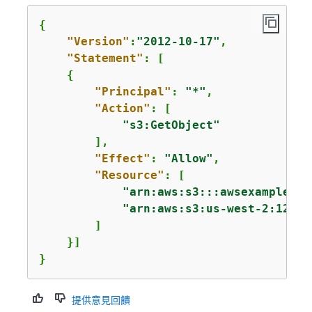
{
"Version"
:
"2012-10-17"
,

"Statement"
: [

{
"Principal"
: 
"*"
,

"Action"
: [

"s3:GetObject"
        ],

"Effect"
: 
"Allow"
,

"Resource"
: [

"arn:aws:s3:::awsexamplebuc
"arn:aws:s3:us-west-2:12345
        ]

    }]

}
提供意見回饋