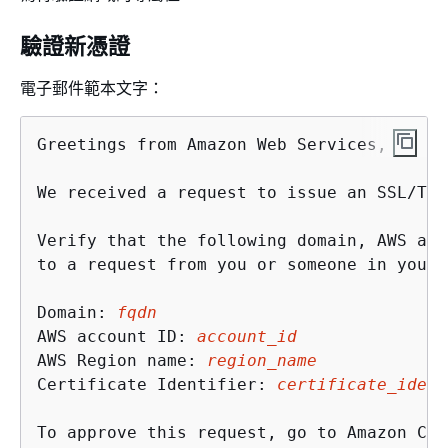
驗證新憑證
電子郵件範本文字：
Greetings from Amazon Web Services,

We received a request to issue an SSL/TLS
Verify that the following domain, AWS acc
to a request from you or someone in your 
Domain: 
fqdn
AWS account ID: 
account_id
AWS Region name: 
region_name
Certificate Identifier: 
certificate_ident
To approve this request, go to Amazon Cer