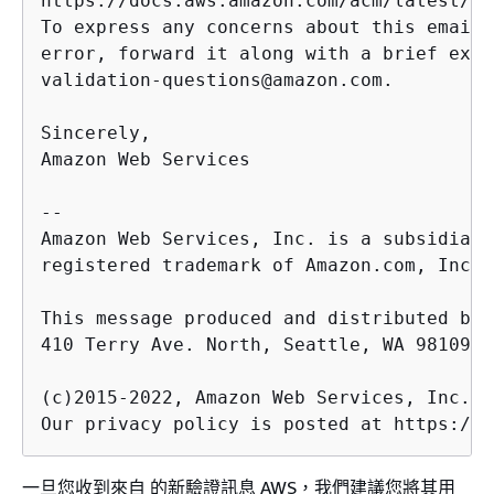
https://docs.aws.amazon.com/acm/latest/us
To express any concerns about this email 
error, forward it along with a brief expl
validation-questions@amazon.com.

Sincerely,

Amazon Web Services

--

Amazon Web Services, Inc. is a subsidiary
registered trademark of Amazon.com, Inc.

This message produced and distributed by 
410 Terry Ave. North, Seattle, WA 98109-52
(c)2015-2022, Amazon Web Services, Inc. o
一旦您收到來自 的新驗證訊息 AWS，我們建議您將其用