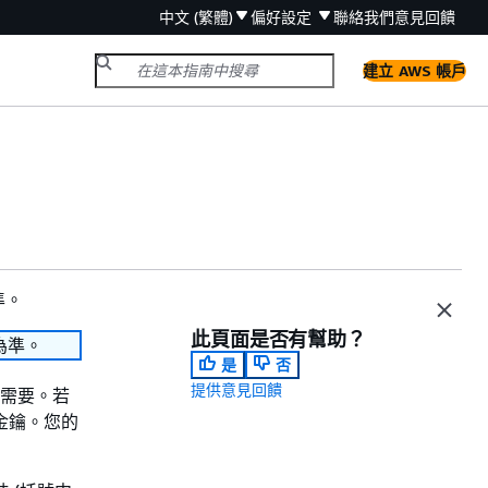
中文 (繁體)
偏好設定
聯絡我們
意見回饋
建立 AWS 帳戶
準。
此頁面是否有幫助？
為準。
是
否
提供意見回饋
皆需要。若
有金鑰。您的