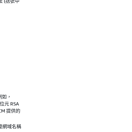
 (括號中
例如，
 位元 RSA
 ACM 提供的
完整網域名稱