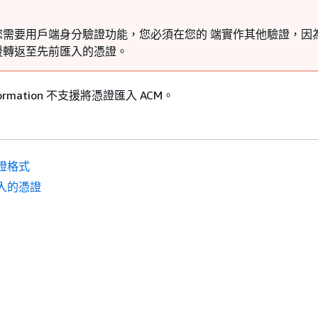
您需要用戶端身分驗證功能，您必須在您的 端實作其他驗證，因為 
援轉返至先前匯入的憑證。
dFormation 不支援將憑證匯入 ACM。
證格式
入的憑證