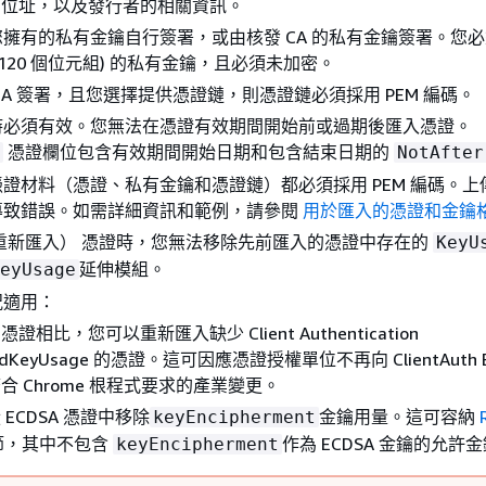
或 IP 位址，以及發行者的相關資訊。
擁有的私有金鑰自行簽署，或由核發 CA 的私有金鑰簽署。您
 (5,120 個位元組) 的私有金鑰，且必須未加密。
CA 簽署，且您選擇提供憑證鏈，則憑證鏈必須採用 PEM 編碼。
時必須有效。您無法在憑證有效期間開始前或過期後匯入憑證。
憑證欄位包含有效期間開始日期和包含結束日期的
NotAfter
證材料（憑證、私有金鑰和憑證鏈）都必須採用 PEM 編碼。上傳 
導致錯誤。如需詳細資訊和範例，請參閱
用於匯入的憑證和金鑰
重新匯入） 憑證時，您無法移除先前匯入的憑證中存在的
KeyU
延伸模組。
eyUsage
況適用：
證相比，您可以重新匯入缺少 Client Authentication
dedKeyUsage 的憑證。這可因應憑證授權單位不再向 ClientAuth 
合 Chrome 根程式要求的產業變更。
ECDSA 憑證中移除
金鑰用量。這可容納
keyEncipherment
節，其中不包含
作為 ECDSA 金鑰的允許
keyEncipherment