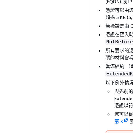
(FQDN) 
憑證可以由您
超過 5 KB
若憑證是由 
憑證在匯入
NotBefore
所有要求的憑
碼的材料會
當您續約 （
ExtendedK
以下例外情
與先前的憑
Exten
憑證以符
您可以從 
第 3