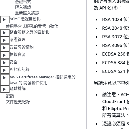
對所有匯入的憑證
憑證格式
匯入憑證
為 API 名稱)：
重新匯入憑證
ACME 憑證自動化
RSA 1024 位
使用整合式服務的受管自動化
RSA 2048 位
整合服務之外的自動化
RSA 3072 位
憑證管理
RSA 4096 位
受管憑證續約
ECDSA 256 
標籤資源
安全
ECDSA 384 
監控和記錄
ECDSA 521 
AWS Certificate Manager 搭配適用於
另請注意以下額
Java 的 開發套件使用
疑難排解
請注意，AC
配額
CloudFron
文件歷史紀錄
和 Elliptic
所有演算法
憑證必須是 S