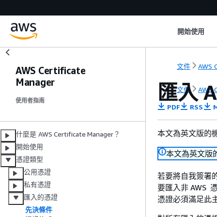
開始使用
文件
AWS C
AWS Certificate
Manager
匯入 
文件
AWS C
使用者指南
PDF
RSS
M
本文為英文版的
什麼是 AWS Certificate Manager？
開始使用
本文為英文版
憑證類型
公用憑證
若要將自我簽署的
私有憑證
要匯入非 AWS
匯入的憑證
憑證必須滿足此
先決條件