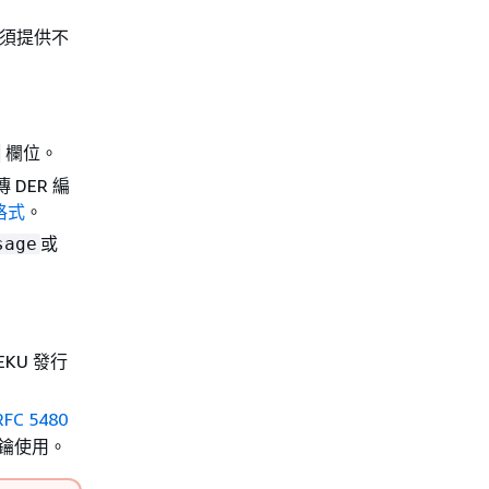
必須提供不
欄位。
DER 編
格式
。
或
sage
EKU 發行
RFC 5480
金鑰使用。