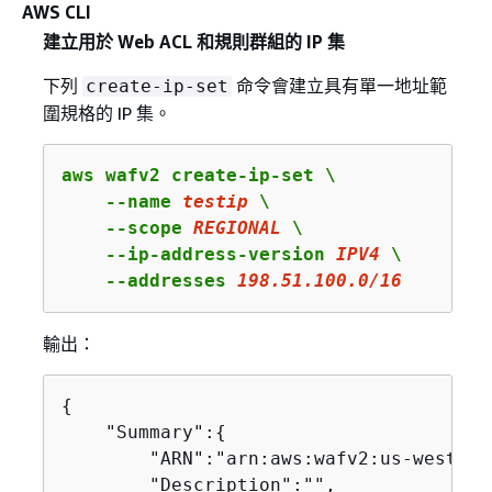
AWS CLI
建立用於 Web ACL 和規則群組的 IP 集
下列
命令會建立具有單一地址範
create-ip-set
圍規格的 IP 集。
aws wafv2 create-ip-set \

    --name 
testip
 \

    --scope 
REGIONAL
 \

    --ip-address-version 
IPV4
 \

    --addresses 
198
.
51
.
100
.
0
/
16
輸出：
{
    "Summary":
{
        "ARN":"arn:aws:wafv2:us-west-2:
        "Description":"",
