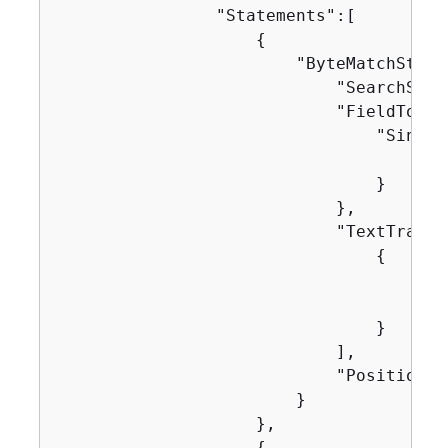
                "Statements":[

{
                        "ByteMatchState
                            "SearchStri
                            "FieldToMat
                                "Single
                                    "Nam
                                }

                            },

                            "TextTransf
{
                                    "Pri
                                    "Ty
                                }

                            ],

                            "Positional
                        }

                    },

{