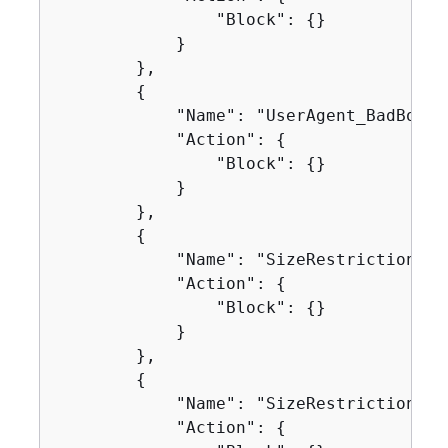
                "Block": 
{
}

            }

        },

{
            "Name": "UserAgent_BadBots_H
            "Action": 
{
                "Block": 
{
}

            }

        },

{
            "Name": "SizeRestrictions_Q
            "Action": 
{
                "Block": 
{
}

            }

        },

{
            "Name": "SizeRestrictions_C
            "Action": 
{