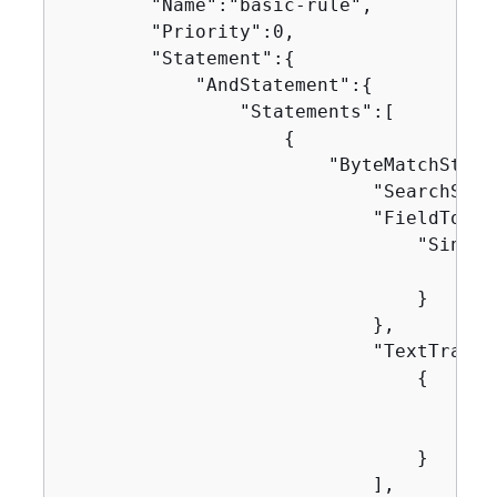
        "Name":"basic-rule",

        "Priority":0,

        "Statement":
{
            "AndStatement":
{
                "Statements":[

{
                        "ByteMatchState
                            "SearchStri
                            "FieldToMat
                                "Single
                                    "Nam
                                }

                            },

                            "TextTransf
{
                                    "Pri
                                    "Ty
                                }

                            ],
