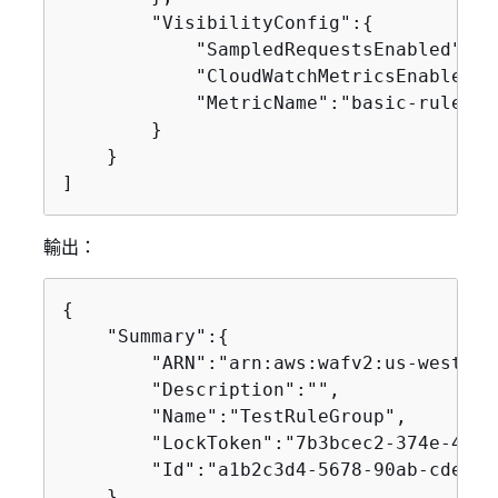
        "VisibilityConfig":
{
            "SampledRequestsEnabled":tru
            "CloudWatchMetricsEnabled":t
            "MetricName":"basic-rule"

        }

    }

]
輸出：
{
    "Summary":
{
        "ARN":"arn:aws:wafv2:us-west-2:
        "Description":"",

        "Name":"TestRuleGroup",

        "LockToken":"7b3bcec2-374e-4c5a
        "Id":"a1b2c3d4-5678-90ab-cdef-E
    }
