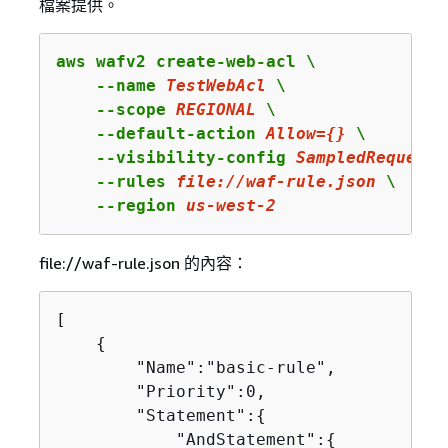
檔案提供。
aws wafv2 create-web-acl \

    --name 
TestWebAcl
 \

    --scope 
REGIONAL
 \

    --default-action 
Allow
=
{
}
 \

    --visibility-config 
SampledRequests
    --rules 
file:
//waf-rule.json
 \

    --region 
us
-west-
2
file://waf-rule.json 的內容：
[

{
        "Name":"basic-rule",

        "Priority":0,

        "Statement":
{
            "AndStatement":
{