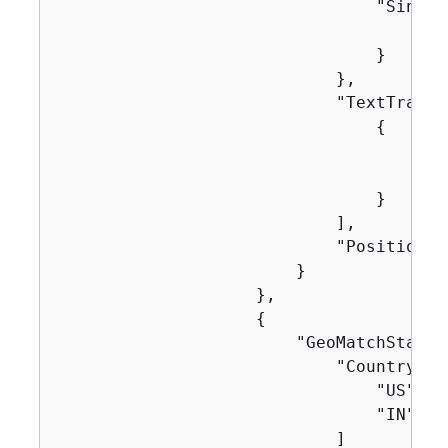
                                "Single
                                    "Nam
                                }

                            },

                            "TextTransf
{
                                    "Pri
                                    "Ty
                                }

                            ],

                            "Positional
                        }

                    },

{
                        "GeoMatchStatem
                            "CountryCode
                                "US",

                                "IN"

                            ]
