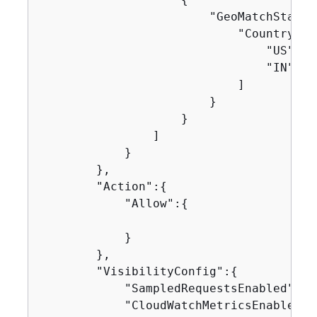
                        "GeoMatchStatem
                            "CountryCode
                                "US",

                                "IN"

                            ]

                        }

                    }

                ]

            }

        },

        "Action":
{
            "Allow":
{
            }

        },

        "VisibilityConfig":
{
            "SampledRequestsEnabled":tru
            "CloudWatchMetricsEnabled":t