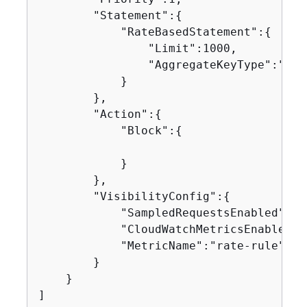
        "Statement":
{
            "RateBasedStatement":
{
                "Limit":1000,

                "AggregateKeyType":"IP"

            }

        },

        "Action":
{
            "Block":
{
            }

        },

        "VisibilityConfig":
{
            "SampledRequestsEnabled":tru
            "CloudWatchMetricsEnabled":t
            "MetricName":"rate-rule"

        }

    }

]