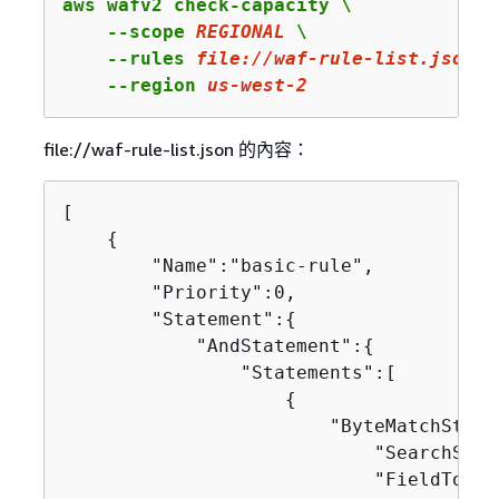
aws wafv2 check-capacity \

    --scope 
REGIONAL
 \

    --rules 
file:
//waf-rule-list.json
 \

    --region 
us
-west-
2
file://waf-rule-list.json 的內容：
[

{
        "Name":"basic-rule",

        "Priority":0,

        "Statement":
{
            "AndStatement":
{
                "Statements":[

{
                        "ByteMatchState
                            "SearchStri
                            "FieldToMat