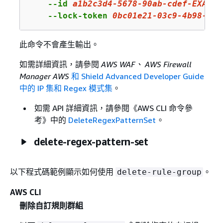
    --id 
a1b2c3d4
-
5678
-
90
ab-cdef-EXAMPL
    --lock-token 
0bc01e21
-
03
c
9
-
4
b
98
-
943
此命令不會產生輸出。
如需詳細資訊，請參閱
AWS WAF、 AWS Firewall
Manager AWS
和 Shield Advanced Developer Guide
中的 IP 集和 Regex 模式集
。
如需 API 詳細資訊，請參閱《AWS CLI 命令參
考》
中的
DeleteRegexPatternSet
。
delete-regex-pattern-set
以下程式碼範例顯示如何使用
。
delete-rule-group
AWS CLI
刪除自訂規則群組