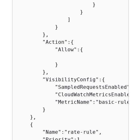
                        }

                    }

                ]

            }

        },

        "Action":
{
            "Allow":
{
            }

        },

        "VisibilityConfig":
{
            "SampledRequestsEnabled":tru
            "CloudWatchMetricsEnabled":t
            "MetricName":"basic-rule"

        }

    },

{
        "Name":"rate-rule",

        "Priority":1,
