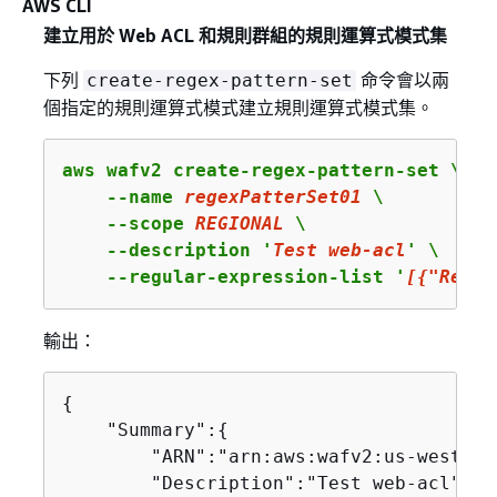
AWS CLI
建立用於 Web ACL 和規則群組的規則運算式模式集
下列
命令會以兩
create-regex-pattern-set
個指定的規則運算式模式建立規則運算式模式集。
aws wafv2 create-regex-pattern-set \

    --name 
regexPatterSet01
 \

    --scope 
REGIONAL
 \

    --description '
Test
 web-acl
' \

    --regular-expression-list '
[
{
"Regex
輸出：
{
    "Summary":
{
        "ARN":"arn:aws:wafv2:us-west-2:
        "Description":"Test web-acl",
