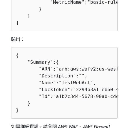
            "MetricName":"basic-rule"

        }

    }

]
輸出：
{
    "Summary":
{
        "ARN":"arn:aws:wafv2:us-west-2:
        "Description":"",

        "Name":"TestWebAcl",

        "LockToken":"2294b3a1-eb60-4aa0
        "Id":"a1b2c3d4-5678-90ab-cdef-E
    }

}
如需詳細資訊，請參閱
AWS WAF、 AWS Firewall