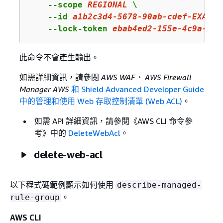
    --scope 
REGIONAL
 \

    --id 
a1b2c3d4
-
5678
-
90
ab-cdef-EXAMPL
    --lock-token 
ebab4ed2
-
155
e-
4
c
9
a-
9
ef
此命令不會產生輸出。
如需詳細資訊，請參閱
AWS WAF、 AWS Firewall
Manager AWS
和 Shield Advanced Developer Guide
中的管理和使用 Web 存取控制清單 (Web ACL)
。
如需 API 詳細資訊，請參閱《AWS CLI 命令參
考》
中的
DeleteWebAcl
。
delete-web-acl
以下程式碼範例顯示如何使用
describe-managed-
。
rule-group
AWS CLI