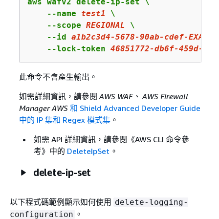
aws wafv2 delete-ip-set \

    --name 
test1
 \

    --scope 
REGIONAL
 \

    --id 
a1b2c3d4
-
5678
-
90
ab-cdef-EXAMPL
    --lock-token 
46851772
-db
6
f-
459
d-
938
此命令不會產生輸出。
如需詳細資訊，請參閱
AWS WAF、 AWS Firewall
Manager AWS
和 Shield Advanced Developer Guide
中的 IP 集和 Regex 模式集
。
如需 API 詳細資訊，請參閱《AWS CLI 命令參
考》
中的
DeleteIpSet
。
delete-ip-set
以下程式碼範例顯示如何使用
delete-logging-
。
configuration