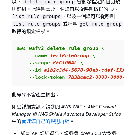
以下
會刪除指定的自訂規
delete-rule-group
則群組。此呼叫需要一個您可以從呼叫取得的 ID、
，以及一個您可以從呼叫
list-rule-groups
或呼叫
list-rule-groups
get-rule-group
取得的鎖定權杖。
aws wafv2 delete-rule-group \

    --name 
TestRuleGroup
 \

    --scope 
REGIONAL
 \

    --id 
a1b2c3d4
-
5678
-
90
ab-cdef-EXAMPL
    --lock-token 
7b3bcec2
-
0000
-
0000
-
000
此命令不會產生輸出。
如需詳細資訊，請參閱
AWS WAF、 AWS Firewall
Manager 和 AWS Shield Advanced Developer Guide
中的
管理您自己的規則群組
。
如需 API 詳細資訊，請參閱《AWS CLI 命令參