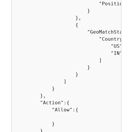
                            "Positional
                        }

                    },

{
                        "GeoMatchStatem
                            "CountryCode
                                "US",

                                "IN"

                            ]

                        }

                    }

                ]

            }

        },

        "Action":
{
            "Allow":
{
            }

        },
