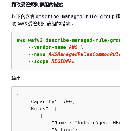
擷取受管規則群組的描述
以下內容會
擷
describe-managed-rule-group
取 AWS 受管規則群組的描述。
aws wafv2 describe-managed-rule-group \

    --vendor-name 
AWS
 \

    --name 
AWSManagedRulesCommonRuleSet
    --scope 
REGIONAL
輸出：
{
    "Capacity": 700,

    "Rules": [

{
            "Name": "NoUserAgent_HEADER"
            "Action": 
{