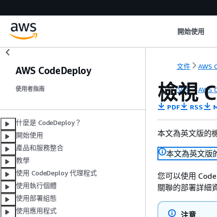
開始使用
文件
AWS C
AWS CodeDeploy
檢視 C
文件
AWS C
使用者指南
PDF
RSS
M
什麼是 CodeDeploy？
本文為英文版的
開始使用
產品和服務整合
本文為英文版
教學
使用 CodeDeploy 代理程式
您可以使用 CodeD
使用執行個體
關聯的部署詳細
使用部署組態
使用應用程式
注意