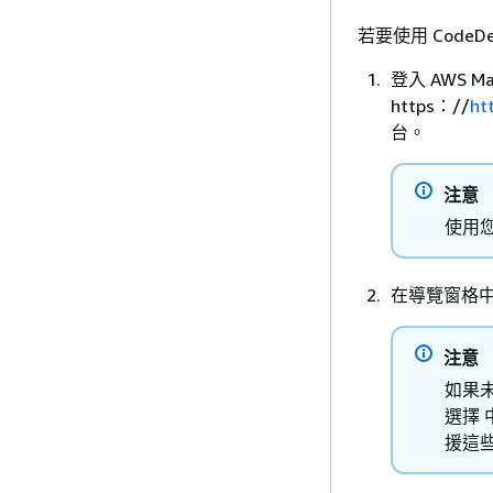
若要使用 Code
登入 AWS Ma
https：//
ht
台。
注意
使用
在導覽窗格
注意
如果
選擇 
援這