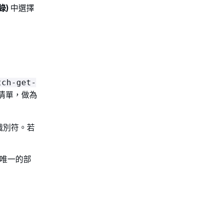
錄)
中選擇
tch-get-
 清單，做為
識別符。若
唯一的部