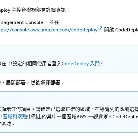
Deploy 主控台檢視部署詳細資訊：
nagement Console ，並在
tps://console.aws.amazon.com/codedeploy
開啟 CodeDepl
您在 中設定的相同使用者登入
CodeDeploy 入門
。
中，展開
部署
，然後選擇
部署
。
未顯示任何項目，請確定已選取正確的區域。在導覽列的區域選
中
區域和端點
中列出的其中一個區域
AWS 一般參考
。CodeDepl
些區域。