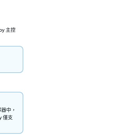
oy 主控
擇器中，
oy 僅支