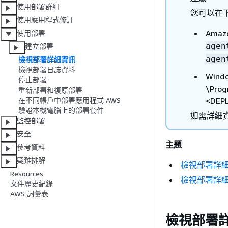
使用部署群組
您可以在下
使用應用程式修訂
Amaz
使用部署
agen
建立部署
agen
檢視部署詳細資訊
檢視部署日誌資料
Wind
停止部署
\Pro
重新部署和復原部署
<DEPL
在不同帳戶中部署應用程式 AWS
驗證本機電腦上的部署套件
如需詳細
監控部署
安全
主題
參考資料
疑難排解
檢視部署詳細
Resources
檢視部署詳細資
文件歷史紀錄
AWS 詞彙表
檢視部署