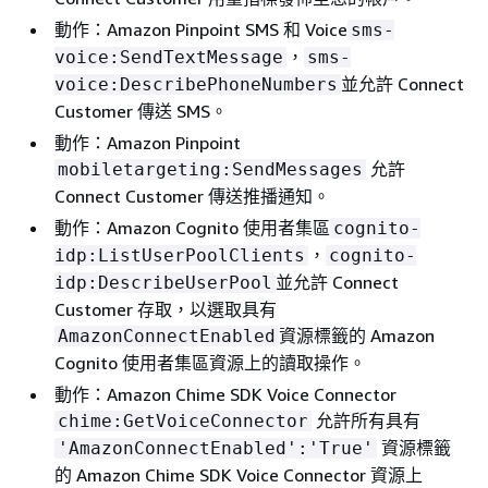
動作：Amazon Pinpoint SMS 和 Voice
sms-
，
voice:SendTextMessage
sms-
並允許 Connect
voice:DescribePhoneNumbers
Customer 傳送 SMS。
動作：Amazon Pinpoint
允許
mobiletargeting:SendMessages
Connect Customer 傳送推播通知。
動作：Amazon Cognito 使用者集區
cognito-
，
idp:ListUserPoolClients
cognito-
並允許 Connect
idp:DescribeUserPool
Customer 存取，以選取具有
資源標籤的 Amazon
AmazonConnectEnabled
Cognito 使用者集區資源上的讀取操作。
動作：Amazon Chime SDK Voice Connector
允許所有具有
chime:GetVoiceConnector
資源標籤
'AmazonConnectEnabled':'True'
的 Amazon Chime SDK Voice Connector 資源上