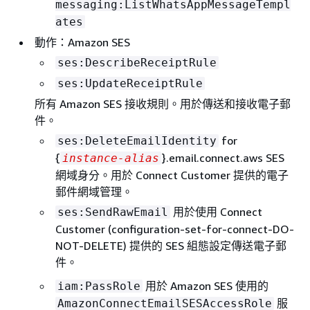
messaging:ListWhatsAppMessageTempl
ates
動作：Amazon SES
ses:DescribeReceiptRule
ses:UpdateReceiptRule
所有 Amazon SES 接收規則。用於傳送和接收電子郵
件。
for
ses:DeleteEmailIdentity
{
}.email.connect.aws SES
instance-alias
網域身分。用於 Connect Customer 提供的電子
郵件網域管理。
用於使用 Connect
ses:SendRawEmail
Customer (configuration-set-for-connect-DO-
NOT-DELETE) 提供的 SES 組態設定傳送電子郵
件。
用於 Amazon SES 使用的
iam:PassRole
服
AmazonConnectEmailSESAccessRole