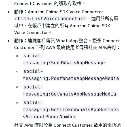
Connect Customer 的讀取存取權。
動作：Amazon Chime SDK Voice Connector
，適用於所有區
chime:ListVoiceConnectors
域中，在帳戶中建立的所有 Amazon Chime SDK
Voice Connector。
動作：連線客戶傳訊 WhatsApp 整合。授予 Connect
Customer 下列 AWS 最終使用者傳訊社交 APIs許可：
social-
messaging:SendWhatsAppMessage
social-
messaging:PostWhatsAppMessageMedia
social-
messaging:GetWhatsAppMessageMedia
social-
messaging:GetLinkedWhatsAppBusines
sAccountPhoneNumber
社交 APIs 僅限於為 Connect Customer 啟用的電話號