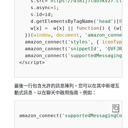
    s.src=
'https://d38ij7tdo5kvz7.clou
    s.async=
1
;

    s.id=id;

    d.getElementsByTagName(
'head'
)[
0
].
    w[x] =  w[x] || 
function
(
) 
{
 (w[x]
  })(
window
, 
document
, 
'amazon_connect
  amazon_connect(
'styles'
, 
{
iconType
:
  amazon_connect(
'snippetId'
, 
'QVFJREF
  amazon_connect(
'supportedMessagingCo
</script>                             
最後一行包含允許的訊息陣列。您可以在其中新增互
動式訊息，以在聊天中啟用指南。例如：
amazon_connect(
'supportedMessagingCont