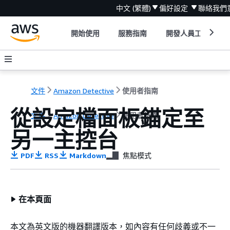
中文 (繁體)
偏好設定
聯絡我們
開始使用
服務指南
開發人員工具
文件
Amazon Detective
使用者指南
從設定檔面板錨定至
文件
Amazon Detective
使用者指南
另一主控台
PDF
RSS
Markdown
焦點模式
在本頁面
本文為英文版的機器翻譯版本，如內容有任何歧義或不一