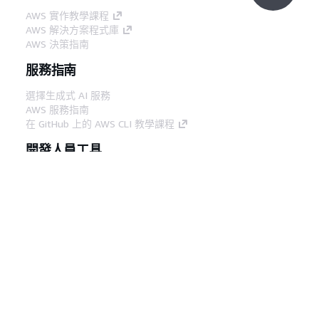
AWS 實作教學課程
AWS 解決方案程式庫
AWS 決策指南
服務指南
選擇生成式 AI 服務
AWS 服務指南
在 GitHub 上的 AWS CLI 教學課程
開發人員工具
AWS 程式碼範例庫
AWS CLI
AWS 建構家中心
AWS 開發人員工具部落格
實用的連結
下載 AWS 文件 MCP 伺服器
登入 AWS Console
AWS re:Post