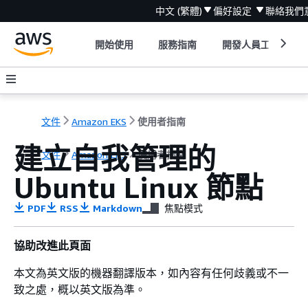
中文 (繁體)
偏好設定
聯絡我們
開始使用
服務指南
開發人員工具
文件
Amazon EKS
使用者指南
建立自我管理的
文件
Amazon EKS
使用者指南
Ubuntu Linux 節點
PDF
RSS
Markdown
焦點模式
協助改進此頁面
本文為英文版的機器翻譯版本，如內容有任何歧義或不一
致之處，概以英文版為準。