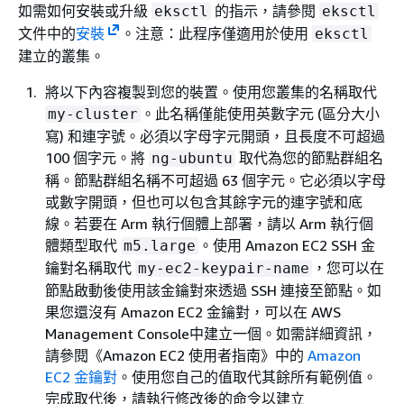
如需如何安裝或升級
的指示，請參閱
eksctl
eksctl
文件中的
安裝
。注意：此程序僅適用於使用
eksctl
建立的叢集。
將以下內容複製到您的裝置。使用您叢集的名稱取代
。此名稱僅能使用英數字元 (區分大小
my-cluster
寫) 和連字號。必須以字母字元開頭，且長度不可超過
100 個字元。將
取代為您的節點群組名
ng-ubuntu
稱。節點群組名稱不可超過 63 個字元。它必須以字母
或數字開頭，但也可以包含其餘字元的連字號和底
線。若要在 Arm 執行個體上部署，請以 Arm 執行個
體類型取代
。使用 Amazon EC2 SSH 金
m5.large
鑰對名稱取代
，您可以在
my-ec2-keypair-name
節點啟動後使用該金鑰對來透過 SSH 連接至節點。如
果您還沒有 Amazon EC2 金鑰對，可以在 AWS
Management Console中建立一個。如需詳細資訊，
請參閱《Amazon EC2 使用者指南》中的
Amazon
EC2 金鑰對
。使用您自己的值取代其餘所有範例值。
完成取代後，請執行修改後的命令以建立