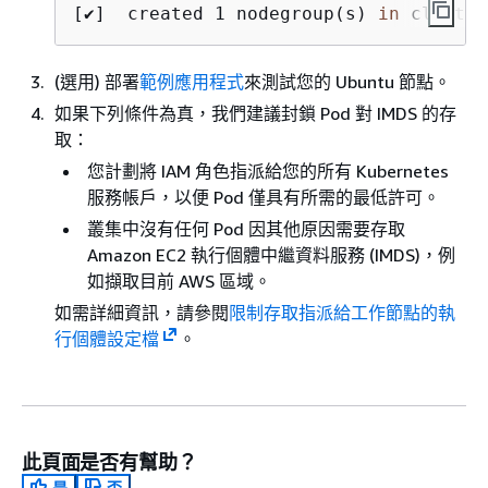
[✔]  created 1 nodegroup(s) 
in
 cluster
(選用) 部署
範例應用程式
來測試您的 Ubuntu 節點。
如果下列條件為真，我們建議封鎖 Pod 對 IMDS 的存
取：
您計劃將 IAM 角色指派給您的所有 Kubernetes
服務帳戶，以便 Pod 僅具有所需的最低許可。
叢集中沒有任何 Pod 因其他原因需要存取
Amazon EC2 執行個體中繼資料服務 (IMDS)，例
如擷取目前 AWS 區域。
如需詳細資訊，請參閱
‬限制存取指派給工作節點的執
行個體設定檔‭
。
此頁面是否有幫助？
是
否