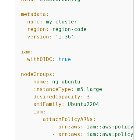
metadata:
name:
my-cluster
region:
region-code
version:
'1.36'
iam:
withOIDC:
true
nodeGroups:
-
name:
ng-ubuntu
instanceType:
m5.large
desiredCapacity:
3
amiFamily:
Ubuntu2204
iam:
attachPolicyARNs:
-
arn:aws:
iam::aws:policy/A
-
arn:aws:
iam::aws:policy/A