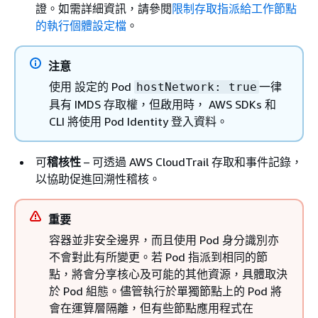
證。如需詳細資訊，請參閱
‬限制存取指派給工作節點
的執行個體設定檔‭
。
注意
使用 設定的 Pod
一律
hostNetwork: true
具有 IMDS 存取權，但啟用時， AWS SDKs 和
CLI 將使用 Pod Identity 登入資料。
可
稽核性
– 可透過 AWS CloudTrail 存取和事件記錄，
以協助促進回溯性稽核。
重要
容器並非安全邊界，而且使用 Pod 身分識別亦
不會對此有所變更。若 Pod 指派到相同的節
點，將會分享核心及可能的其他資源，具體取決
於 Pod 組態。儘管執行於單獨節點上的 Pod 將
會在運算層隔離，但有些節點應用程式在