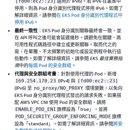
適用於 IPv6)。若 IPv6 在叢集中
[fd00:ec2::23]
停用，則為 Pod 身分識別代理程式停用 IPv6。如需了
解詳細資訊，請參閱
在 EKS Pod 身分識別代理程式中
停用 IPv6
。
最終一致性
：EKS Pod 身分識別關聯最終會一致，並
在 API 呼叫之後可能會延遲幾秒。請避免在關鍵、高
可用性程式碼路徑中建立或更新關聯。取而代之的
是，在單獨、不太頻繁的初始化或設定例程中執行這
些動作。如需了解詳細資訊，請參閱
EKS 最佳實務指
南
中的
每個 Pod 的安全群組
。
代理與安全群組考量
：針對使用代理的 Pod，新增
(IPv4) 與
169.254.170.23
[fd00:ec2::23]
(IPv6) 至
環境變數，以免向
no_proxy/NO_PROXY
EKS Pod 身分識別代理程式發出的請求失敗。如果搭
配 AWS VPC CNI 使用 Pod 的安全群組，請將
旗標設為「true」，並將
ENABLE_POD_ENI
旗標
POD_SECURITY_GROUP_ENFORCING_MODE
設為「standard」。如需了解詳細資訊，請參閱
將安