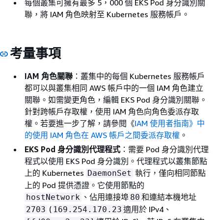
每個叢集可擁有最多 5，000 個 EKS Pod 身分識別關
聯，將 IAM 角色映射至 Kubernetes 服務帳戶。
考量事項
IAM 角色關聯
：叢集中的每個 Kubernetes 服務帳戶
都可以與叢集相同 AWS 帳戶中的一個 IAM 角色建立
關聯。如需變更角色，編輯 EKS Pod 身分識別關聯。
針對跨帳戶存取權，使用 IAM 角色向角色委派存取
權。若要進一步了解，請參閱《
IAM 使用者指南》中
的使用 IAM 角色在 AWS 帳戶之間委派存取權
。
EKS Pod 身分識別代理程式
：需要 Pod 身分識別代理
程式以使用 EKS Pod 身分識別。代理程式以叢集節點
上的 Kubernetes
執行，僅向相同節點
DaemonSet
上的 Pod 提供憑證。它使用節點的
、佔用連接埠
和連結本機地址
hostNetwork
80
(
適用於 IPv4、
2703
169.254.170.23