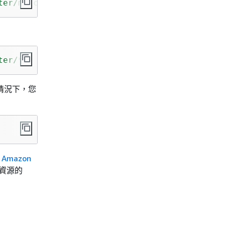
ter/my-cluster"
ter/*"
些情況下，您
的
Amazon
資源的