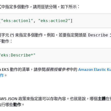
式中指定多個動作，請用逗號分隔，如下所示：
[
"eks:action1"
, 
"eks:action2"
]
字元 (*) 來指定多個動作。例如，若要指定開頭是
Describe
下動作：
"eks:Describe*"
n EKS 動作的清單，請參閱
服務授權參考
中的
Amazon Elastic K
動作
。
AWS JSON 政策來指定誰可以存取內容。也就是說，哪個
主體
在
執行哪些
動作
。