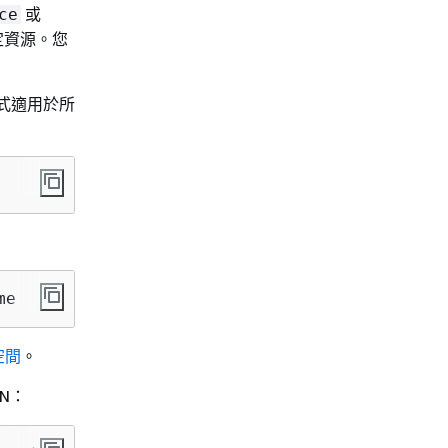
或
ce
定資源。您
述式適用於所
me
空間
。
N：