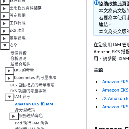
管理運算
協助改進此頁
應用程式資料儲存
本文為英文版
設定聯網
若要為本使用
工作負載
連結。
EKS 功能
本文為英文版
叢集管理
在您使用 IAM 管
安全
Amazon EKS
最佳實務
用，請參閱《IA
分析漏洞
驗證合規性
主題
EKS 的考量
Kubernetes 的考量事項
Amazon E
EKS 自動模式的考量事項
Amazon E
EKS 功能的考量事項
IAM 參考
以 Amazon
Amazon EKS 和 IAM
Amazon EKS
身分型政策
服務連結角色
Pod 執行 IAM 角色
連接器 IAM 角色