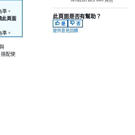
為準。
此頁面是否有幫助？
編輯此頁面
是
否
提供意見回饋
為準。
以與
M 搭配使