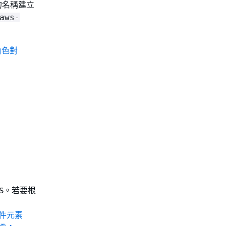
的名稱建立
aws-
角色對
KS。若要根
件元素