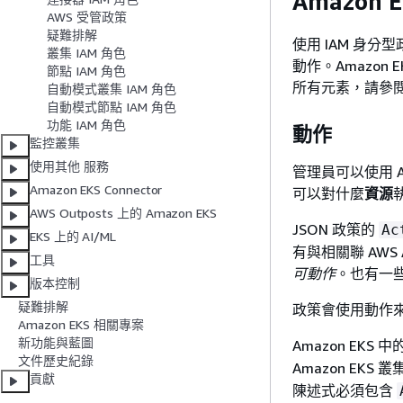
Amazon
AWS 受管政策
疑難排解
使用 IAM 身
叢集 IAM 角色
動作。Amazon
節點 IAM 角色
所有元素，請參閱
自動模式叢集 IAM 角色
自動模式節點 IAM 角色
功能 IAM 角色
動作
監控叢集
使用其他 服務
管理員可以使用 
Amazon EKS Connector
可以對什麼
資源
AWS Outposts 上的 Amazon EKS
JSON 政策的
Ac
EKS 上的 AI/ML
有與相關聯 AWS
工具
可動作
。也有一
版本控制
疑難排解
政策會使用動作
Amazon EKS 相關專案
新功能與藍圖
Amazon EK
文件歷史紀錄
Amazon EK
貢獻
陳述式必須包含