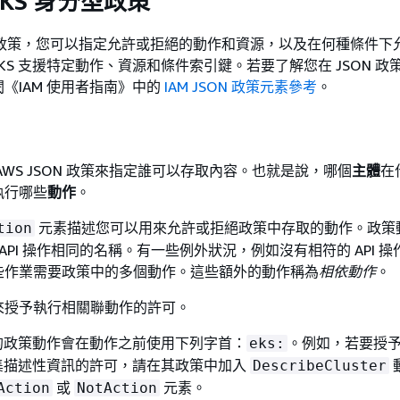
 EKS 身分型政策
分型政策，您可以指定允許或拒絕的動作和資源，以及在何種條件下
 EKS 支援特定動作、資源和條件索引鍵。若要了解您在 JSON 
《IAM 使用者指南》中的
IAM JSON 政策元素參考
。
AWS JSON 政策來指定誰可以存取內容。也就是說，哪個
主體
在
執行哪些
動作
。
元素描述您可以用來允許或拒絕政策中存取的動作。政策
tion
 API 操作相同的名稱。有一些例外狀況，例如沒有相符的 API 操
些作業需要政策中的多個動作。這些額外的動作稱為
相依動作
。
來授予執行相關聯動作的許可。
S 中的政策動作會在動作之前使用下列字首：
。例如，若要授
eks:
S 叢集描述性資訊的許可，請在其政策中加入
DescribeCluster
或
元素。
Action
NotAction