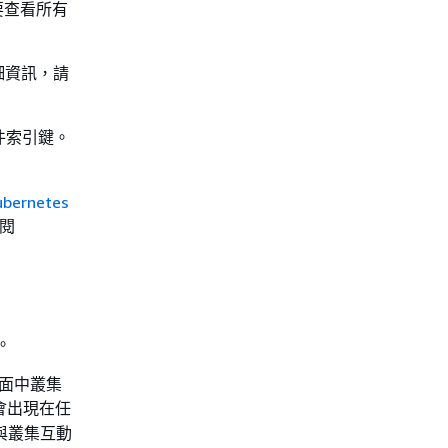
要查看所有
詳細資訊，請
件索引鍵。
ubernetes
閱
。
制平面中叢集
會出現在任
與叢集互動