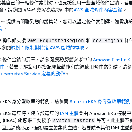
KS 會定義自己的一組條件索引鍵，也支援使用一些全域條件金鑰。若
金鑰，請參閱《
IAM 使用者指南
》中的
AWS 全域條件內容金鑰
。
Connect 提供商關聯到您的叢集時，您可以設定條件索引鍵。如需
策
。
EC2 操作都支援
和
條
aws:RequestedRegion
ec2:Region
請參閱
範例：限制對特定 AWS 區域的存取
。
EKS 條件金鑰的清單，請參閱
服務授權參考
中的
Amazon Elastic K
條件
。若要了解您可以搭配哪些動作和資源使用條件索引鍵，請參
c Kubernetes Service 定義的動作
。
on EKS 身分型政策的範例，請參閱
Amazon EKS 身分型政策範例
on EKS 叢集時，建立該叢集的
IAM 主體
會由 Amazon EKS 控
(RBAC) 組態來自動授予
許可。此主體不
system:masters
因此請務必記下最初建立叢集的主體。若要賦予其他 IAM 主體