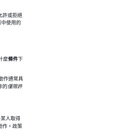
允許或拒絕
政策中使用的
什麼
條件
下
動作通常具
作的
僅限許
予某人取得
動作。政策