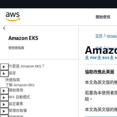
開始使用
文件
Amaz
Amazon EKS
Amaz
文件
Amaz
使用者指南
PDF
RSS
M
什麼是 Amazon EKS？
協助改進此頁面
設定
快速指南
本文為英文版的
了解 Amazon EKS
開始使用
若要為本使用者
EKS 自動模式
結。
設定叢集
本文為英文版的
管理存取權