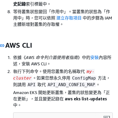
史記錄
索引標籤中。
等待叢集狀態變回「作用中」。當叢集的狀態為「作
用中」時，您可以依照
建立存取項目
中的步驟為 IAM
主體新增對叢集的存取權。
AWS CLI
依據《
AWS 命令列介面使用者指南
》中的
安裝
內容所
述，安裝 AWS CLI。
執行下列命令。使用您叢集的名稱取代
my-
。如果您想永久停用
方法，
cluster
ConfigMap
則請用
取代
。
API
API_AND_CONFIG_MAP
Amazon EKS 開始更新叢集，叢集的狀態變更為「正
在更新」，並且變更記錄在
aws eks list-updates
中。