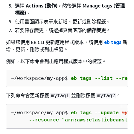
選擇
Actions (動作)
，然後選擇
Manage tags (管理
標籤)
。
使用畫面顯示表單來新增、更新或刪除標籤。
若要儲存變更，請選擇頁面底部的
儲存變更
。
如果您使用 EB CLI 更新應用程式版本，請使用
eb tags
新
增、更新、刪除或列出標籤。
例如，以下命令會列出應用程式版本中的標籤。
~/workspace/my-app$ 
eb tags --list --reso
下列命令會更新標籤
並刪除標籤
。
mytag1
mytag2
~/workspace/my-app$ 
eb tags --update 
myta
      --resource "arn:aws:elasticbeanstal