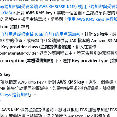
器端加密與受管金鑰 AWS KMS(SSE-KMS)
或用戶端加密與受管金
E-KMS)
。針對
AWS KMS key
，選取一個金鑰。金鑰必須與您的 E
同的區域中。如需金鑰需求，請參閱「
使用 AWS KMS keys 進行
stom (自訂 CSE)
自訂用戶端根金鑰 (CSE 自訂) 的用戶端加密
。針對
S3 物件
，輸
n S3 中的位置，或是您自訂金鑰提供者 JAR 檔案的 Amazon S3 
對
Key provider class (金鑰提供者類別)
，輸入在實作
ptionMaterialsProvider 界面的應用程式中，所宣告類別的完整
isk encryption (本機磁碟加密)
下，選擇
Key provider type
S key
以指定 AWS KMS key。針對
AWS KMS key
，選取一個金鑰
EMR 叢集位於相同的區域中。如需金鑰需求的詳細資訊，請參閱
S keys 進行加密
」。
密
AWS KMS 做為金鑰提供者時，您可以啟用 EBS 加密來加密 EB
區。若要啟用此類選項，您必須授予 Amazon EMR 服務角色