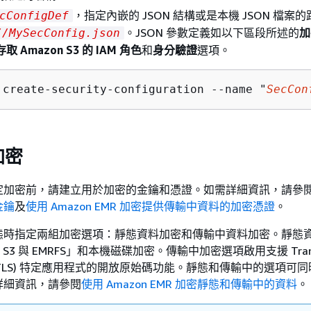
，指定內嵌的 JSON 結構或是本機 JSON 檔案
cConfigDef
。JSON 參數定義如以下區段所述的
加
//MySecConfig.json
存取 Amazon S3 的 IAM 角色
和
身分驗證
選項。
 create-security-configuration --name "
SecCon
加密
定加密前，請建立用於加密的金鑰和憑證。如需詳細資訊，請參
金鑰
及
使用 Amazon EMR 加密提供傳輸中資料的加密憑證
。
態時指定兩組加密選項：靜態資料加密和傳輸中資料加密。靜態
 S3 與 EMRFS」和本機磁碟加密。傳輸中加密選項啟用支援 Trans
urity (TLS) 特定應用程式的開放原始碼功能。靜態和傳輸中的選項可
詳細資訊，請參閱
使用 Amazon EMR 加密靜態和傳輸中的資料
。