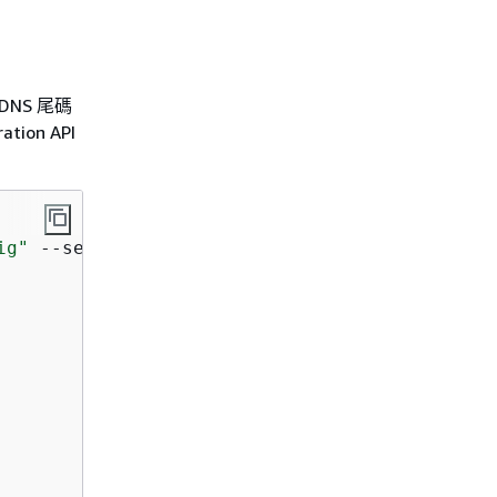
DNS 尾碼
ion API
ig"
 --security-configuration '
{