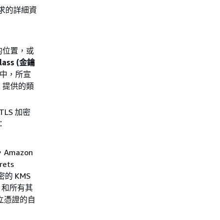
需求的詳細資
中的位置，或
class (金鑰
程式中，所宣
 提供的類
LS 加密
：
Amazon
ets
的 KMS
al 和所有其
所建立憑證的自