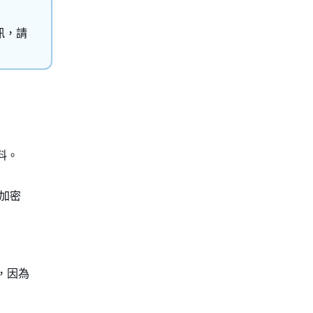
訊，請
料。
 加密
，因為