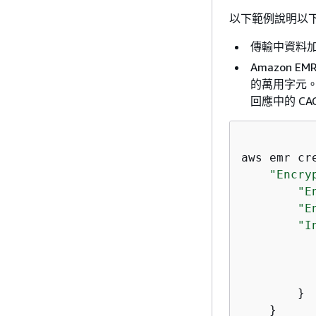
以下範例說明以
傳輸中資料
Amazon 
的萬用字元。建立之
回應中的 CACe
aws emr cr
"Encry
"E
"E
"I
           
        }

    }
