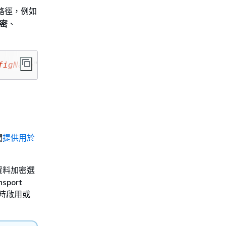
的路徑，例如
密
、
figName
" --security-configuration 
SecConfigDe
閱
提供用於
資料加密選
port
同時啟用或