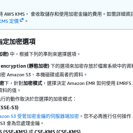
時 AWS KMS， 會收取儲存和使用加密金鑰的費用。如需詳細資
KMS 定價
。
指定加密選項
(加密)
中，根據下列的準則來選擇選項。
t encryption (靜態加密)
下的選項來加密存放於檔案系統中的資
密 Amazon S3、本機磁碟或兩者的資料。
加密
下，針對
加密模式
，選擇決定 Amazon EMR 如何使用 EMRFS
3 資料的值。
執行的動作取決於您選擇的加密模式：
(SSE-S3)
azon S3 受管加密金鑰的伺服器端加密
。您不必再進行任何操作
n S3 會為您處理金鑰。
S (SSE-KMS)
或
CSE-KMS (CSE-KMS)