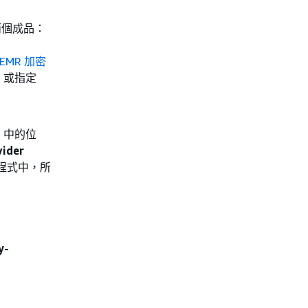
要兩個成品：
 EMR 加密
置，或指定
3 中的位
vider
應用程式中，所
y-