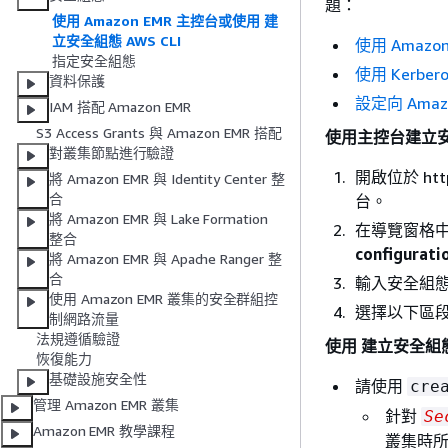
題：
使用 Amazon EMR 主控台或使用 建
立安全組態 AWS CLI
使用 Amaz
指定安全組態
使用 Kerbe
資料保護
設定向 Amazo
IAM 搭配 Amazon EMR
S3 Access Grants 與 Amazon EMR 搭配
使用主控台建立
對叢集節點進行驗證
開啟位於 htt
將 Amazon EMR 與 Identity Center 整
合
台。
將 Amazon EMR 與 Lake Formation
在導覽窗格
整合
configura
將 Amazon EMR 與 Apache Ranger 整
合
輸入安全組
使用 Amazon EMR 叢集的安全群組控
選擇以下區
制網路流量
法規遵循驗證
使用 建立安全組態 
恢復能力
基礎設施安全性
請使用
cre
管理 Amazon EMR 叢集
針對
Se
Amazon EMR 教學課程
叢集時