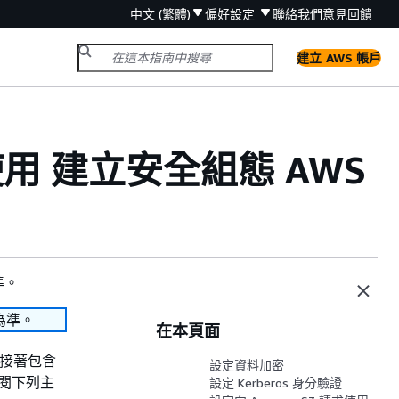
中文 (繁體)
偏好設定
聯絡我們
意見回饋
建立 AWS 帳戶
使用 建立安全組態 AWS
準。
為準。
在本頁面
面接著包含
設定資料加密
參閱下列主
設定 Kerberos 身分驗證