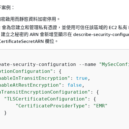
下案例：
加密啟用而靜態資料加密停用。
EMR 會為您建立和管理私有憑證，並使用可信任該區域的 EC2 私有 
秘密的 ARN 會新增至顯示在 describe-security-configurat
rtificateSecretARN 欄位。
eate-security-configuration --name 
"MySecConf
ptionConfiguration"
: 
{
nableInTransitEncryption"
: 
true
,

nableAtRestEncryption"
: 
false
,

nTransitEncryptionConfiguration"
: 
{
"TLSCertificateConfiguration"
: 
{
"CertificateProviderType"
: 
"EMR"
 }
