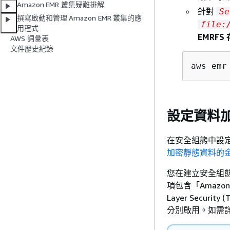
Amazon EMR 叢集疑難排解
針對
Se
撰寫啟動和管理 Amazon EMR 叢集的應
file:
用程式
EMRFS 
AWS 詞彙表
文件歷史紀錄
aws emr
設定資料
在安全組態中設
加密靜態資料的
您在建立安全組
項包含「Amazon
Layer Sec
分別啟用。如需