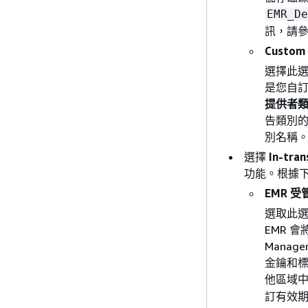
EMR_De
訊，請
Custom
選擇此
是您自訂金
提供者類
告類別的
別名稱
選擇
In-tra
功能。根據
EMR 受
選取此選
EMR 會
Mana
金鑰和標籤
他區域中的
訂有效期