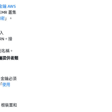
鑰 AWS
MR 叢集
加密
」。
入
ARN。接
類別名稱。
 (金鑰提供者類
。金鑰必須
「
使用
S 根裝置和