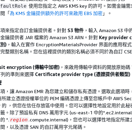
使用您指定之 AWS KMS key 的許可。如需金鑰
faultRole
參閱「
為 KMS 金鑰提供額外的許可來啟用 EBS 加密
」。
選項來指定自訂金鑰提供者。針對
S3 物件
，輸入 Amazon S3 
鑰提供者 JAR 檔案的 Amazon S3 ARN。針對
Key provider 
別)
，輸入在實作 EncryptionMaterialsProvider 界面的應用
完整類別名稱。您在這裡提供的類別名稱必須不同於為自訂 CSE
。
nsit encryption (傳輸中加密)
，來啟用傳輸中資料的開放原始碼 T
下列的準則來選擇
Certificate provider type (憑證提供者類型)
管
項，讓 Amazon EMR 為您建立和儲存私有憑證。選取此選項時，
將所建立憑證授權單位的 PEM 編碼憑證上傳至您帳戶中 AWS Secr
ger 的 ，供您在信任存放區中使用。您可以選擇性地設定用於此秘密
。除了預設私有 DNS 萬用字元 (us-east-1 中的*.ec2.intern
 *.
.compute.internal)，您也可以選擇性地指定
region
間，以及憑證 SAN 的自訂萬用字元尾碼。