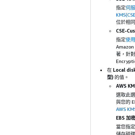
指定
伺服
KMS(CS
位於相
CSE-Cu
指定
使用
Amazo
著，針
Encry
在
Local d
型)
的值。
AWS KM
選取此選項
與您的 
AWS KM
EBS 加
當您指定 
儲存磁碟