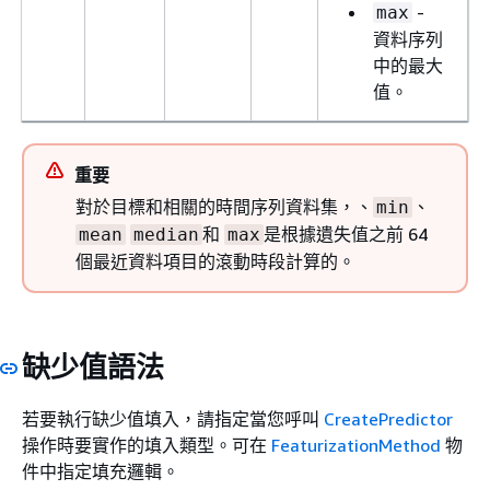
-
max
資料序列
中的最大
值。
重要
對於目標和相關的時間序列資料集，、
、
min
和
是根據遺失值之前 64
mean
median
max
個最近資料項目的滾動時段計算的。
缺少值語法
若要執行缺少值填入，請指定當您呼叫
CreatePredictor
操作時要實作的填入類型。可在
FeaturizationMethod
物
件中指定填充邏輯。