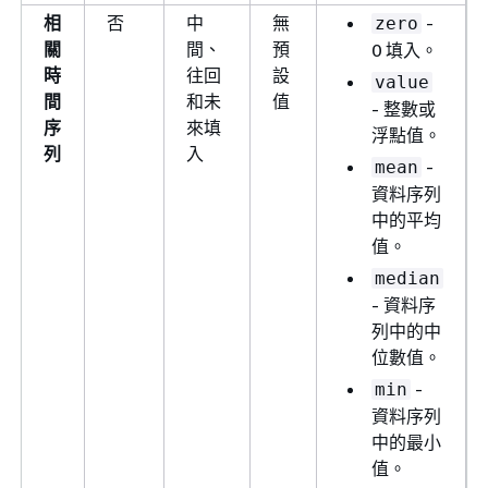
相
否
中
無
-
zero
關
間、
預
0 填入。
時
往回
設
value
間
和未
值
- 整數或
序
來填
浮點值。
列
入
-
mean
資料序列
中的平均
值。
median
- 資料序
列中的中
位數值。
-
min
資料序列
中的最小
值。