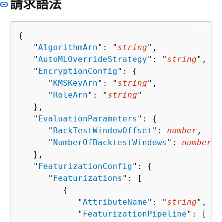
請求語法
{
   "
AlgorithmArn
": "
string
",

   "
AutoMLOverrideStrategy
": "
string
",

   "
EncryptionConfig
": 
{
      "
KMSKeyArn
": "
string
",

      "
RoleArn
": "
string
"

   },

   "
EvaluationParameters
": 
{
      "
BackTestWindowOffset
": 
number
,

      "
NumberOfBacktestWindows
": 
number
   },

   "
FeaturizationConfig
": 
{
      "
Featurizations
": [ 

{
            "
AttributeName
": "
string
",

            "
FeaturizationPipeline
": [ 
