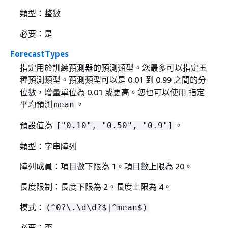
類型：整數
必要：是
ForecastTypes
指定用於訓練預測器的預測類型。您最多可以指定五
種預測類型。預測類型可以是 0.01 到 0.99 之間的分
位數，增量單位為 0.01 或更高。您也可以使用 指定
平均預測
。
mean
預設值為
。
["0.10", "0.50", "0.9"]
類型：字串陣列
陣列成員：項目數下限為 1。項目數上限為 20。
長度限制：長度下限為 2。長度上限為 4。
模式：
(^0?\.\d\d?$|^mean$)
必要：否