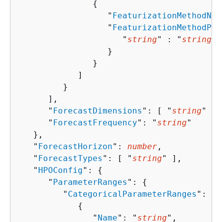
{
                  "
FeaturizationMethodNam
                  "
FeaturizationMethodPar
                     "
string
" : "
string
" 

                  }

               }

            ]

         }

      ],

      "
ForecastDimensions
": [ "
string
" ],

      "
ForecastFrequency
": "
string
"

   },

   "
ForecastHorizon
": 
number
,

   "
ForecastTypes
": [ "
string
" ],

   "
HPOConfig
": 
{
      "
ParameterRanges
": 
{
         "
CategoricalParameterRanges
": [ 

{
               "
Name
": "
string
",
