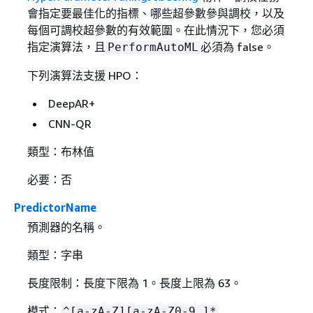
會指定要最佳化的指標、哪些超參數參與調校，以及
每個可調校超參數的有效範圍。在此情況下，您必須
指定演算法，且
必須為 false。
PerformAutoML
下列演算法支援 HPO：
DeepAR+
CNN-QR
類型：布林值
必要：否
PredictorName
預測器的名稱。
類型：字串
長度限制：長度下限為 1。長度上限為 63。
模式：
^[a-zA-Z][a-zA-Z0-9_]*