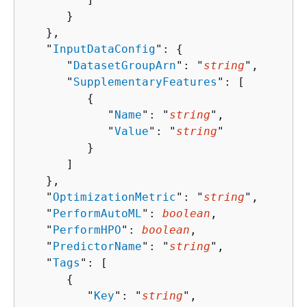
      }

   },

   "
InputDataConfig
": 
{
      "
DatasetGroupArn
": "
string
",

      "
SupplementaryFeatures
": [ 

{
            "
Name
": "
string
",

            "
Value
": "
string
"

         }

      ]

   },

   "
OptimizationMetric
": "
string
",

   "
PerformAutoML
": 
boolean
,

   "
PerformHPO
": 
boolean
,

   "
PredictorName
": "
string
",

   "
Tags
": [ 

{
         "
Key
": "
string
",
