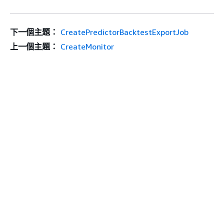
下一個主題：
CreatePredictorBacktestExportJob
上一個主題：
CreateMonitor