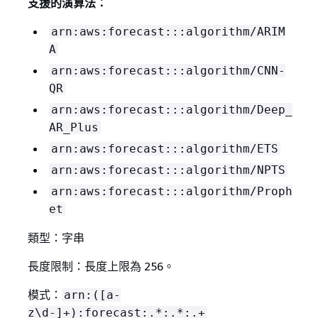
支援的演算法：
arn:aws:forecast:::algorithm/ARIM
A
arn:aws:forecast:::algorithm/CNN-
QR
arn:aws:forecast:::algorithm/Deep_
AR_Plus
arn:aws:forecast:::algorithm/ETS
arn:aws:forecast:::algorithm/NPTS
arn:aws:forecast:::algorithm/Proph
et
類型：字串
長度限制：長度上限為 256。
模式：
arn:([a-
z\d-]+):forecast:.*:.*:.+