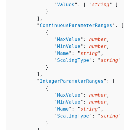
               "
Values
": [ "
string
" ]

            }

         ],

         "
ContinuousParameterRanges
": [ 

{
               "
MaxValue
": 
number
,

               "
MinValue
": 
number
,

               "
Name
": "
string
",

               "
ScalingType
": "
string
"

            }

         ],

         "
IntegerParameterRanges
": [ 

{
               "
MaxValue
": 
number
,

               "
MinValue
": 
number
,

               "
Name
": "
string
",

               "
ScalingType
": "
string
"

            }

         ]
