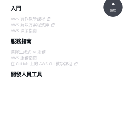
入門
頂端
AWS 實作教學課程
AWS 解決方案程式庫
AWS 決策指南
服務指南
選擇生成式 AI 服務
AWS 服務指南
在 GitHub 上的 AWS CLI 教學課程
開發人員工具
AWS 程式碼範例庫
AWS CLI
AWS 建構家中心
AWS 開發人員工具部落格
實用的連結
下載 AWS 文件 MCP 伺服器
登入 AWS Console