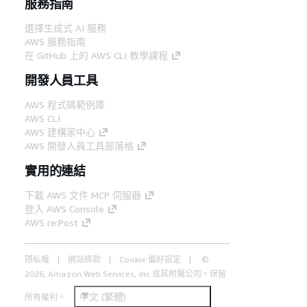
服務指南
選擇生成式 AI 服務
AWS 服務指南
在 GitHub 上的 AWS CLI 教學課程
開發人員工具
AWS 程式碼範例庫
AWS CLI
AWS 建構家中心
AWS 開發人員工具部落格
實用的連結
下載 AWS 文件 MCP 伺服器
登入 AWS Console
AWS re:Post
隱私權
網站條款
Cookie 偏好設定
©
2026, Amazon Web Services, Inc.或其附屬公司。保留
中文 (繁體)
所有權利。