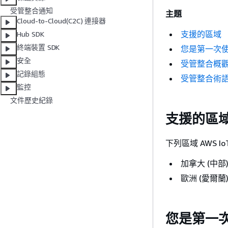
受管整合通知
主題
Cloud-to-Cloud(C2C) 連接器
支援的區域
Hub SDK
終端裝置 SDK
您是第一次
安全
受管整合概
記錄組態
受管整合術
監控
文件歷史紀錄
支援的區
下列區域 AWS Io
加拿大 (中部
歐洲 (愛爾蘭
您是第一