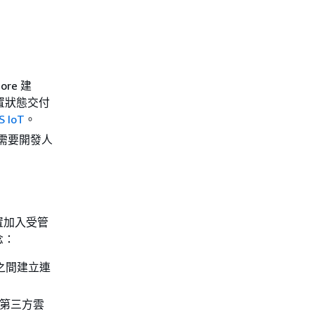
ore 建
置狀態交付
 IoT
。
需要開發人
置加入受管
念：
之間建立連
置，第三方雲