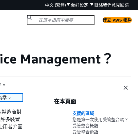
中文 (繁體)
偏好設定
聯絡我們
意見回饋
建立 AWS 帳戶
ce Management？
準。
為準。
在本頁面
數百個製造商對
支援的區域
援許多裝置
您是第一次使用受管整合嗎？
受管整合概觀
使用者介面
受管整合術語