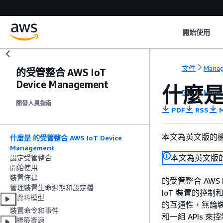
開始使用
文件
Manag
的受管整合 AWS IoT
Device Management
什麼是 
文件
Manag
開發人員指南
PDF
RSS
M
本文為英文版的
什麼是 的受管整合 AWS IoT Device
Management
本文為英文版
設定受管整合
開始使用
裝置佈建
的受管整合 AWS 
管理裝置生命週期和設定檔
IoT 裝置的控
資料模型
的互通性，無論
裝置命令和事件
和一組 APIs 
標籤資源