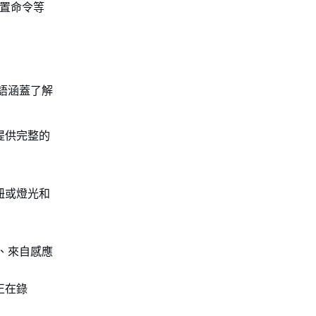
對裝置命令等
術語涵蓋了解
提供完整的
鈕或燈光和
、來自感應
正在錄