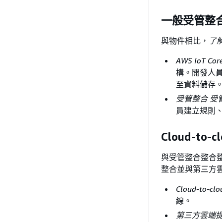
一般受管整
與物件相比，
了
AWS IoT Co
構。開發人員
至資料儲存。如
受管整合 受
員建立規則、
Cloud-to-
與受管整合整合
整合並與第三方
Cloud-to-c
線。
第三方雲端