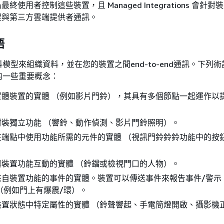
終使用者控制這些裝置，且 Managed Integrations 會針
程與第三方雲端提供者通訊。
語
模型來組織資料，並在您的裝置之間end-to-end通訊。下列
的一些重要概念：
實體裝置的實體 （例如影片門鈴），其具有多個節點一起運作以
封裝獨立功能 （響鈴、動作偵測、影片門鈴照明）。
在端點中使用功能所需的元件的實體 （視訊門鈴鈴鈴功能中的按
與裝置功能互動的實體 （鈴鐺或檢視門口的人物）。
來自裝置功能的事件的實體。裝置可以傳送事件來報告事件/警示
（例如門上有爆震/環）。
裝置狀態中特定屬性的實體 （鈴聲響起、手電筒燈開啟、攝影機