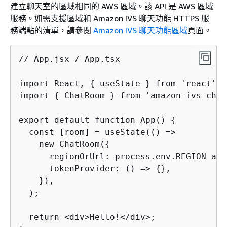
建立聊天室的區域相同的 AWS 區域。該 API 是 AWS 區域
服務。如需支援區域和 Amazon IVS 聊天功能 HTTPS 服
務端點的清單，請參閱
Amazon IVS 聊天功能區域
頁面。
// App.jsx / App.tsx

import React, 
{
 useState } from 'react';

import 
{
 ChatRoom } from 'amazon-ivs-chat
export default function App() 
{
  const [room] = useState(() =>

    new ChatRoom(
{
      regionOrUrl: process.env.REGION as 
      tokenProvider: () => 
{
},

    }),

  );

  return <div>Hello!</div>;
