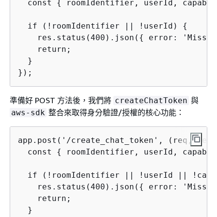
  const 
{
 roomIdentifier, userId, capabil
  if (!roomIdentifier || !userId) 
{
    res.status(400).json(
{
 error: 'Missin
    return;

  }

});
準備好 POST 方法後，我們將
與
createChatToken
整合來取得身分驗證/授權的核心功能：
aws-sdk
app.post('/create_chat_token', (req, res)
  const 
{
 roomIdentifier, userId, capabil
  if (!roomIdentifier || !userId || !capa
    res.status(400).json(
{
 error: 'Missin
    return;

  }
