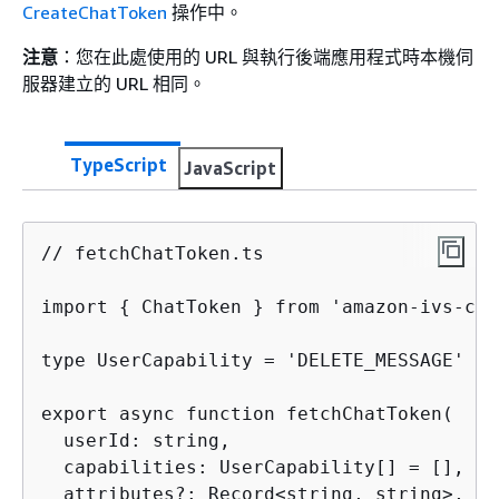
CreateChatToken
操作中。
注意
：您在此處使用的 URL 與執行後端應用程式時本機伺
服器建立的 URL 相同。
TypeScript
JavaScript
// fetchChatToken.ts

import 
{
 ChatToken } from 'amazon-ivs-cha
type UserCapability = 'DELETE_MESSAGE' | 
export async function fetchChatToken(

  userId: string,

  capabilities: UserCapability[] = [],

  attributes?: Record<string, string>,
