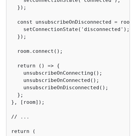
    setConnectionState('connected');

  });

  const unsubscribeOnDisconnected = room.
    setConnectionState('disconnected');

  });

  room.connect();

  return () => 
{
    unsubscribeOnConnecting();

    unsubscribeOnConnected();

    unsubscribeOnDisconnected();

  };

}, [room]);

// ...

return (
