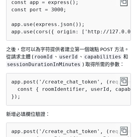
const app = express();

const port = 3000;

app.use(express.json());

app.use(cors(
{
 origin: ['http://127.0.0.1
之後，您可以為字符提供者建立第一個端點 POST 方法。
從請求主體 (
、
、
和
roomId
userId
capabilities
) 取得所需的參數：
sessionDurationInMinutes
app.post('/create_chat_token', (req, res)
  const 
{
 roomIdentifier, userId, capabil
});
新增必填欄位驗證：
app.post('/create_chat_token', (req, res)