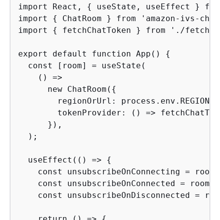
import React, 
{
 useState, useEffect } fro
import 
{
 ChatRoom } from 'amazon-ivs-chat
import 
{
 fetchChatToken } from './fetchCh
export default function App() 
{
  const [room] = useState(

    () =>

      new ChatRoom(
{
        regionOrUrl: process.env.REGION a
        tokenProvider: () => fetchChatTok
      }),

  );

  useEffect(() => 
{
    const unsubscribeOnConnecting = room.
    const unsubscribeOnConnected = room.a
    const unsubscribeOnDisconnected = roo
    return () => 
{