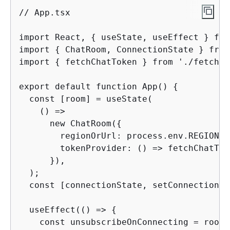
// App.tsx

import React, 
{
 useState, useEffect } fro
import 
{
 ChatRoom, ConnectionState } from
import 
{
 fetchChatToken } from './fetchCh
export default function App() 
{
  const [room] = useState(

    () =>

      new ChatRoom(
{
        regionOrUrl: process.env.REGION a
        tokenProvider: () => fetchChatTok
      }),

  );

  const [connectionState, setConnectionSt
  useEffect(() => 
{
    const unsubscribeOnConnecting = room.