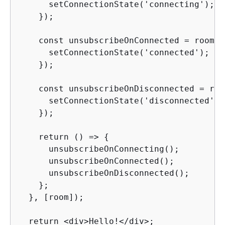
      setConnectionState('connecting');

    });

    const unsubscribeOnConnected = room.a
      setConnectionState('connected');

    });

    const unsubscribeOnDisconnected = roo
      setConnectionState('disconnected');

    });

    return () => 
{
      unsubscribeOnConnecting();

      unsubscribeOnConnected();

      unsubscribeOnDisconnected();

    };

  }, [room]);

  return <div>Hello!</div>;
