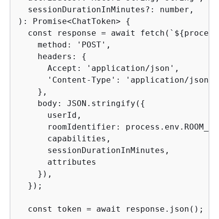
  sessionDurationInMinutes?: number,

): Promise<ChatToken> 
{
  const response = await fetch(`$
{
process
    method: 'POST',

    headers: 
{
      Accept: 'application/json',

      'Content-Type': 'application/json',

    },

    body: JSON.stringify(
{
      userId,

      roomIdentifier: process.env.ROOM_ID,
      capabilities,

      sessionDurationInMinutes,

      attributes

    }),

  });

  const token = await response.json();
