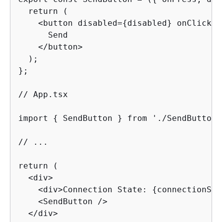
  return (

    <button disabled=
{
disabled} onClick=
{
      Send

    </button>

  );

};

// App.tsx

import 
{
 SendButton } from './SendButton';
// ...

return (

  <div>

    <div>Connection State: 
{
connectionSta
    <SendButton />

  </div>
