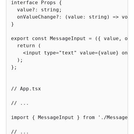
interface Props 
{
  value?: string;

  onValueChange?: (value: string) => void;
}

export const MessageInput = (
{
 value, onV
  return (

    <input type="text" value=
{
value} onCh
  );

};

// App.tsx

// ...  

import 
{
 MessageInput } from './MessageIn
// ...
