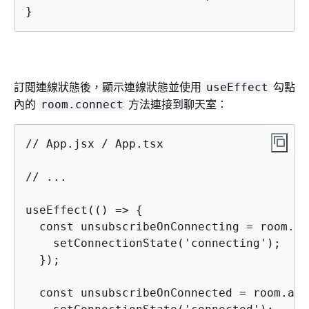
}
訂閱連線狀態後，顯示連線狀態並使用
勾點
useEffect
內的
方法連接到聊天室：
room.connect
// App.jsx / App.tsx

// ...

useEffect(() => 
{
  const unsubscribeOnConnecting = room.ad
    setConnectionState('connecting');

  });

  const unsubscribeOnConnected = room.add