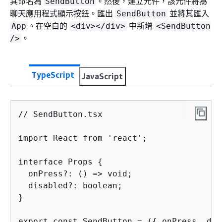
其命名為
。然後，建立元件，該元件將為
SendButton
聊天應用程式顯示按鈕。匯出
並將其匯入
SendButton
。在空白的
中新增
App
<div></div>
<SendButton
。
/>
TypeScript
JavaScript
// SendButton.tsx

import React from 'react';

interface Props 
{
  onPress?: () => void;

  disabled?: boolean;

}

export const SendButton = (
{
 onPress, dis