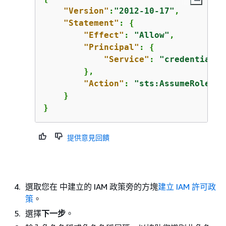
"Version"
:
"2012-10-17"
,

"Statement"
: 
{
"Effect"
: 
"Allow"
,

"Principal"
: 
{
"Service"
: 
"credentials.
        },

"Action"
: 
"sts:AssumeRole"
    }

}
提供意見回饋
選取您在 中建立的 IAM 政策旁的方塊
建立 IAM 許可政
策
。
選擇
下一步
。