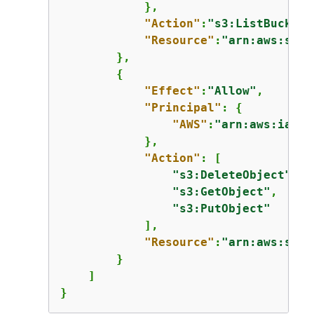
            },

"Action"
:
"s3:ListBucket"
"Resource"
:
"arn:aws:s3::
        },

{
"Effect"
:
"Allow"
,

"Principal"
: 
{
"AWS"
:
"arn:aws:iam::
            },

"Action"
: [

"s3:DeleteObject"
,

"s3:GetObject"
,

"s3:PutObject"
            ],

"Resource"
:
"arn:aws:s3::
        }

    ]

}