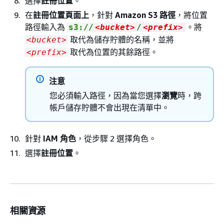
選擇
註冊位置
。
在
註冊位置頁面上
，針對
Amazon S3 路徑
，將位置
路徑輸入為
。將
s3://
<bucket>
/
<prefix>
取代為儲存貯體的名稱，並將
<bucket>
取代為位置的其餘路徑。
<prefix>
注意
您必須輸入路徑，因為當您選擇
瀏覽
時，跨
帳戶儲存貯體不會出現在清單中。
針對
IAM 角色
，從步驟 2 選擇角色。
選擇
註冊位置
。
相關資源