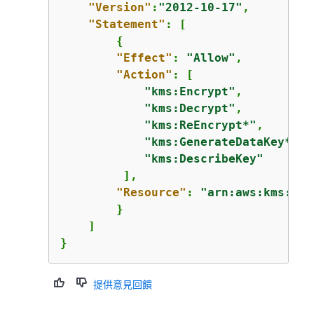
"Version"
:
"2012-10-17"
,

"Statement"
: [

{
"Effect"
: 
"Allow"
,

"Action"
: [

"kms:Encrypt"
,

"kms:Decrypt"
,

"kms:ReEncrypt*"
,

"kms:GenerateDataKey*"
,

"kms:DescribeKey"
         ],

"Resource"
: 
"arn:aws:kms:
us-
        }

    ]

}
提供意見回饋