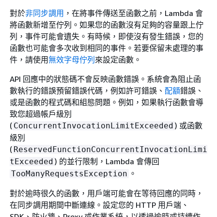
對於
非同步調用
，在將事件傳送至函數之前，Lambda 會
將函數新增至佇列。如果您的函數沒有足夠的容量跟上佇
列，事件可能會遺失。有時候，即使沒有發生錯誤，您的
函數也可能會多次收到相同的事件。若要保留未處理的事
件，請使用
無效字母佇列
來設定函數。
API 回應中的狀態碼不會反映函數錯誤。系統會為阻止函
數執行的錯誤預留錯誤代碼，例如許可錯誤、
配額
錯誤、
或是函數的程式碼和組態問題。例如，如果執行函數會導
致您超過帳戶級別
(
) 或函數
ConcurrentInvocationLimitExceeded
級別
(
ReservedFunctionConcurrentInvocationLimi
) 的並行限制，Lambda 會傳回
tExceeded
。
TooManyRequestsException
對於逾時很久的函數，用戶端可能會在等待回應的同時，
在同步調用期間中斷連線。設定您的 HTTP 用戶端、
SDK、防火牆、Proxy 或作業系統，以透過逾時或持續作