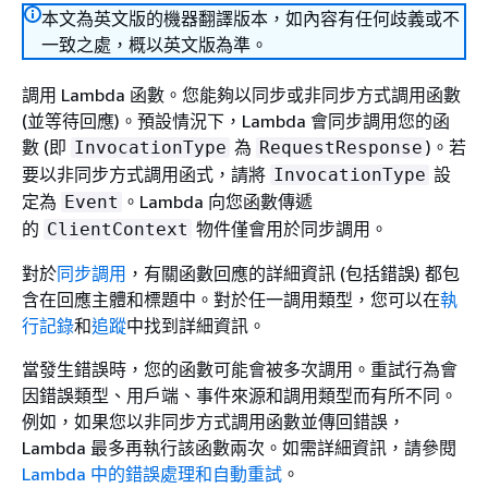
本文為英文版的機器翻譯版本，如內容有任何歧義或不
一致之處，概以英文版為準。
調用 Lambda 函數。您能夠以同步或非同步方式調用函數
(並等待回應)。預設情況下，Lambda 會同步調用您的函
數 (即
為
)。若
InvocationType
RequestResponse
要以非同步方式調用函式，請將
設
InvocationType
定為
。Lambda 向您函數傳遞
Event
的
物件僅會用於同步調用。
ClientContext
對於
同步調用
，有關函數回應的詳細資訊 (包括錯誤) 都包
含在回應主體和標題中。對於任一調用類型，您可以在
執
行記錄
和
追蹤
中找到詳細資訊。
當發生錯誤時，您的函數可能會被多次調用。重試行為會
因錯誤類型、用戶端、事件來源和調用類型而有所不同。
例如，如果您以非同步方式調用函數並傳回錯誤，
Lambda 最多再執行該函數兩次。如需詳細資訊，請參閱
Lambda 中的錯誤處理和自動重試
。