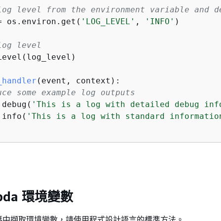
log level from the environment variable and d
= os.environ.get(
'LOG_LEVEL'
, 
'INFO'
)

log level
evel(log_level)

_handler
(
event, context
):
uce some example log outputs
.debug(
'This is a log with detailed debug inf
.info(
'This is a log with standard informatio
bda 環境變數
碼中擷取環境變數，請使用程式設計語言的標準方法。