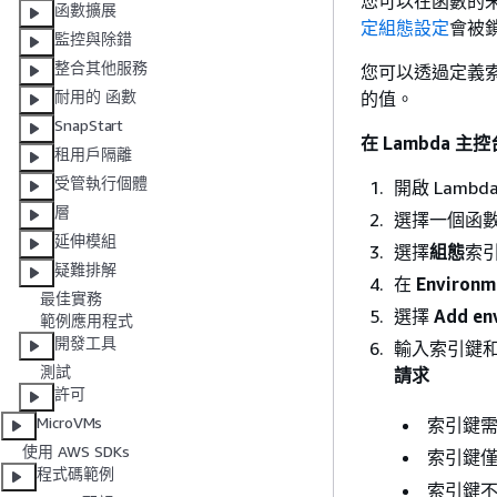
您可以在函數的
函數擴展
定組態設定
會被
監控與除錯
整合其他服務
您可以透過定義
耐用的 函數
的值。
SnapStart
在 Lambda 
租用戶隔離
受管執行個體
開啟 Lamb
層
選擇一個函
延伸模組
選擇
組態
索
疑難排解
在
Environm
最佳實務
選擇
Add en
範例應用程式
開發工具
輸入索引鍵
測試
請求
許可
MicroVMs
索引鍵
使用 AWS SDKs
索引鍵僅
程式碼範例
索引鍵