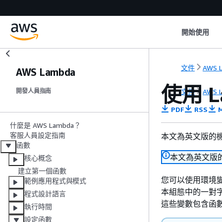
開始使用
文件
AWS 
AWS Lambda
使用 
文件
AWS 
開發人員指南
PDF
RSS
M
什麼是 AWS Lambda？
客服人員設定指南
本文為英文版的
函數
本文為英文版
核心概念
建立第一個函數
您可以使用環境
範例應用程式與模式
本組態中的一對字
程式設計語言
這些變數包含函
執行時間
設定函數