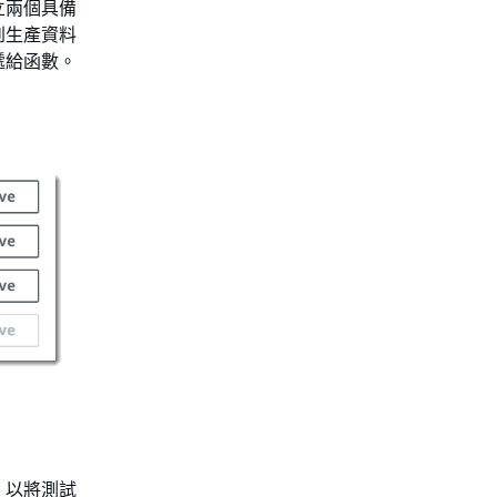
立兩個具備
到生產資料
遞給函數。
，以將測試