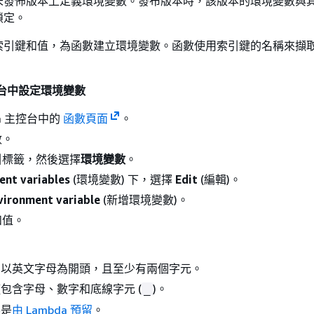
未發佈版本上定義環境變數。發布版本時，該版本的環境變數與
鎖定。
索引鍵和值，為函數建立環境變數。函數使用索引鍵的名稱來擷
主控台中設定環境變數
da 主控台中的
函數頁面
。
數。
引標籤，然後選擇
環境變數
。
ent variables
(環境變數) 下，選擇
Edit
(編輯)。
vironment variable
(新增環境變數)。
和值。
需以英文字母為開頭，且至少有兩個字元。
包含字母、數字和底線字元 (
)。
_
不是
由 Lambda 預留
。