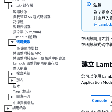
注意
.zip 封存檔
容器映像
為了提高安
自我管理 S3 程式碼儲存
料庫登入資
記憶體
在 Lambd
暫時性儲存
指令集 (ARM/x86)
Timeout (逾時)
在函數調用之前
環境變數
在函數程式碼中
保護環境變數
將函數附接至 VPC
將函數附接至另一個帳戶中的資源
建立 Lam
Lambda 函數的網際網路存取
傳入網路
檔案系統
您可以使用 Lambda 
別名
Application 
版本
Tags (標籤)
回應串流
Console
中繼資料端點
調用函數