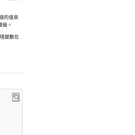
級的值來
層級。
環境變數在