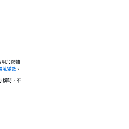
啟用加密輔
 環境變數
。
封存檔時，不