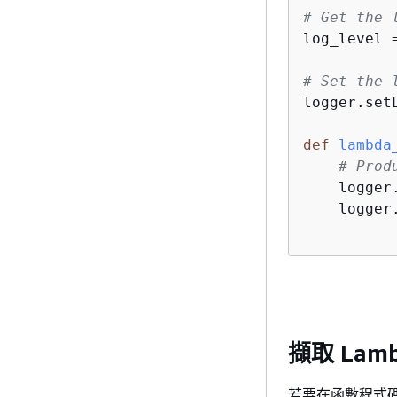
# Get the 
log_level 
# Set the 
logger.setL
def
lambda
# Prod
    logger
    logger
擷取 Lam
若要在函數程式