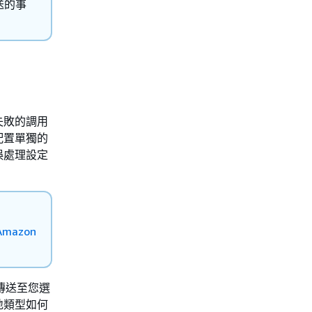
送的事
失敗的調用
配置單獨的
誤處理設定
Amazon
傳送至您選
地類型如何