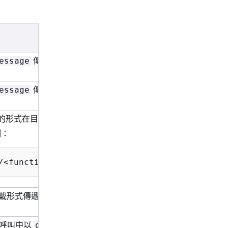
傳遞至目的地。
essage
傳遞至目的地。
essage
N 物件的形式在目的地儲存貯體中儲存調用記錄。
例：
/<function-name>/YYYY/MM/DD/YYYY-MM-DDTHH.MM.
以承載形式傳遞給函數。
ts 呼叫中以
形式來傳遞調用記錄。
detail