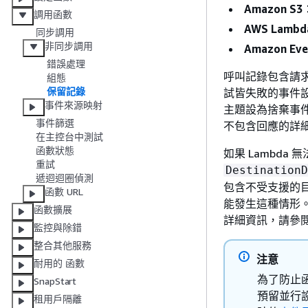
Amazon S3
調用函數
AWS Lambd
同步調用
非同步調用
Amazon Eve
錯誤處理
呼叫記錄包含請求
組態
保留記錄
試皆失敗的事件設定
事件來源映射
主題設為捨棄事件
事件篩選
不包含回應的詳
在主控台中測試
函數狀態
如果 Lambd
重試
DestinationD
遞迴迴圈偵測
包含不受支援的目的地類
函數 URL
能發生這種情形。
函數擴展
詳細資訊，請參
監控與除錯
整合其他服務
注意
耐用的 函數
為了防止
SnapStart
預留並行設
租用戶隔離