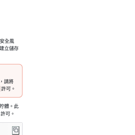
生安全風
新建立儲存
戶，請將
許可。
t
貯體。此
許可。