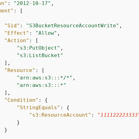
on"
: 
"2012-10-17"
,

ment"
: [

"Sid"
: 
"S3BucketResourceAccountWrite"
,

"Effect"
: 
"Allow"
,

"Action"
: [

"s3:PutObject"
,

"s3:ListBucket"
 ],

"Resource"
: [

"arn:aws:s3:::*/*"
,

"arn:aws:s3:::*"
 ],

"Condition"
: 
{
"StringEquals"
: 
{
"s3:ResourceAccount"
: 
"111122223333
     }

 }
