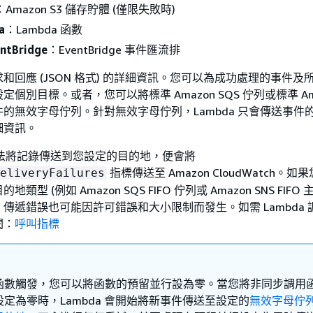
：Amazon S3 儲存貯體 (僅限失敗時)
a
：Lambda 函數
ntBridge
：EventBridge 事件匯流排
和回應 (JSON 格式) 的詳細資訊。您可以為成功處理的事件及
個別目標。或者，您可以將標準 Amazon SQS 佇列或標準 Amaz
的無效字母佇列。針對無效字母佇列，Lambda 只會傳送事件
細資訊。
a 無法將記錄傳送到您設定的目的地，便會將
指標傳送至 Amazon CloudWatch。
eliveryFailures
型 (例如 Amazon SQS FIFO 佇列或 Amazon SNS FIFO
傳遞錯誤也可能因許可錯誤和大小限制而發生。如需 Lambda 
閱：
呼叫指標
函數觸發，您可以將函數的預留並行設為零。當您將非同步調用
定為零時，Lambda 會開始將新事件傳送至設定的
無效字母佇