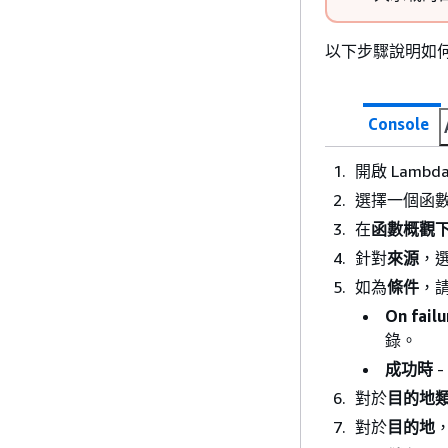
以下步驟說明如何使
Console
開啟 Lamb
選擇一個函
在
函數概觀
針對
來源
，
如為
條件
，
On failu
錄。
成功時
對於
目的地
對於
目的地