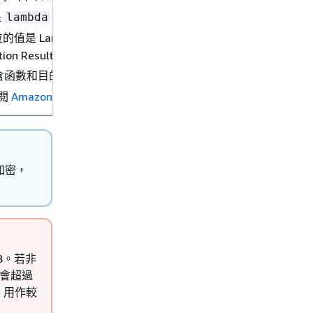
是
。
lambda
是 Lambda Function Invocation Result - Success (L
ation Result - Failure (Lambda 函數調用結果 - 失敗)。
和目的地 Amazon Resource Names (ARN)。
閱
Amazon EventBridge 事件
。
加密，
KB。若非
能會超過
3 用作較