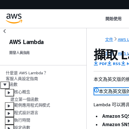
開始使用
文件
AWS 
AWS Lambda
擷取 
文件
AWS 
開發人員指南
PDF
RSS
M
什麼是 AWS Lambda？
客服人員設定指南
本文為英文版的
函數
本文為英文版
核心概念
建立第一個函數
Lambda 可以
範例應用程式與模式
程式設計語言
Amazon SQ
執行時間
Amazon SN
設定函數