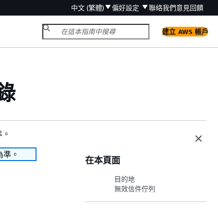
中文 (繁體)
偏好設定
聯絡我們
意見回饋
建立 AWS 帳戶
錄
準。
為準。
在本頁面
目的地
無效信件佇列