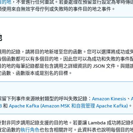
目的地
，不會進行任何重試。若要處理在預留並行設定為零時傳
須使用來自無效字母佇列或失敗時的事件目的地之事件。
地
調用的記錄，請將目的地新增至您的函數。您可以選擇將成功或
每個函數都可以有多個目的地，因此您可以為成功和失敗的事件
的地的每筆記錄都是包含調用之詳細資訊的 JSON 文件。與錯
定函數、函數版本或是別名的目標。
保留下列事件來源映射類型的呼叫失敗記錄：
Amazon Kinesis
、
B
和
Apache Kafka (Amazon MSK 和自我管理 Apache Kafka)
。
對非同步調用記錄支援的目的地。若要讓 Lambda 成功將記錄
確定函數的
執行角色
也包含相關許可。此資料表也說明每個目的