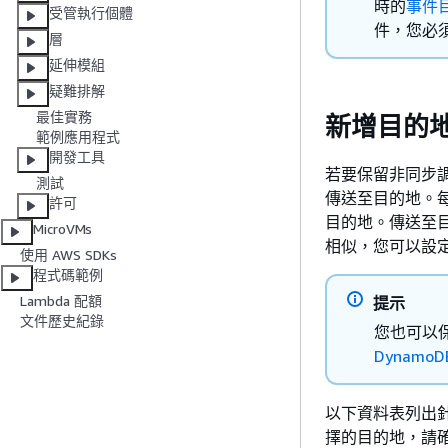
時的
事件
受管執行個體
件，您必
層
延伸模組
疑難排解
最佳實務
新增目的
範例應用程式
開發工具
若要保留非同步
測試
傳送至目的地。
許可
目的地。傳送至目
MicroVMs
相似，您可以設
使用 AWS SDKs
程式碼範例
Lambda 配額
提示
文件歷史紀錄
您也可以
DynamoD
以下資料表列出針
擇的目的地，請