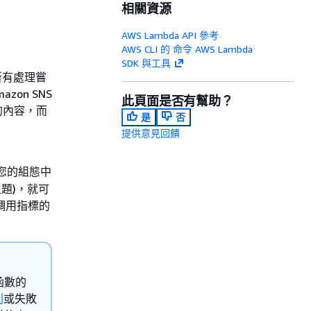
相關資源
AWS Lambda API 參考
AWS CLI 的 命令 AWS Lambda
SDK 與工具
所有處理嘗
on SNS
此頁面是否有幫助？
的內容，而
是
否
提供意見回饋
如果您的組態中
 主題)，就可
調用指標的
函數的
列
或失敗