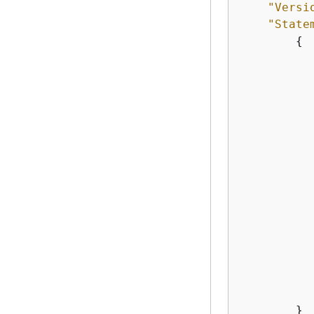
"Versi
"State
{
           
           
           
           
        }
