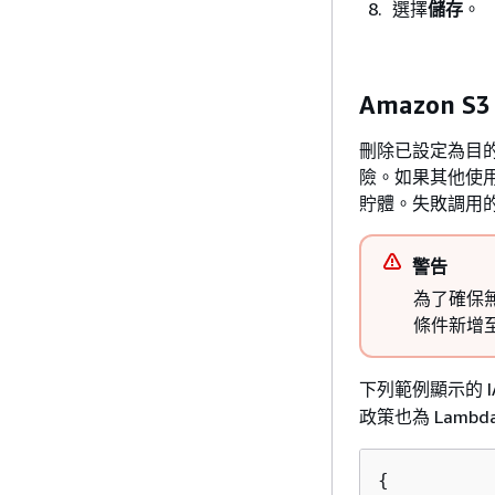
選擇
儲存
。
Amazon 
刪除已設定為目的
險。如果其他使用
貯體。失敗調用
警告
為了確保無
條件新增
下列範例顯示的 
政策也為 Lamb
{