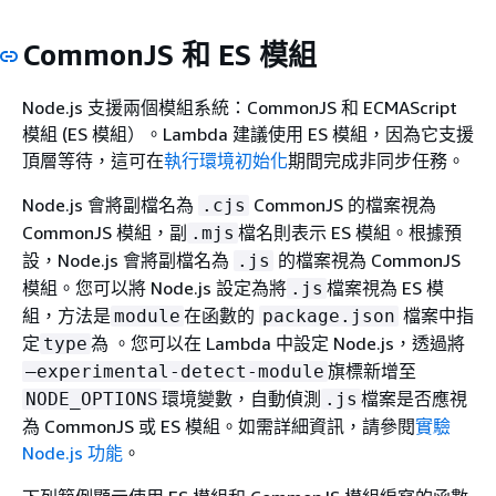
CommonJS 和 ES 模組
Node.js 支援兩個模組系統：CommonJS 和 ECMAScript
模組 (ES 模組）。Lambda 建議使用 ES 模組，因為它支援
頂層等待，這可在
執行環境初始化
期間完成非同步任務。
Node.js 會將副檔名為
CommonJS 的檔案視為
.cjs
CommonJS 模組，副
檔名則表示 ES 模組。根據預
.mjs
設，Node.js 會將副檔名為
的檔案視為 CommonJS
.js
模組。您可以將 Node.js 設定為將
檔案視為 ES 模
.js
組，方法是
在函數的
檔案中指
module
package.json
定
為 。您可以在 Lambda 中設定 Node.js，透過將
type
旗標新增至
—experimental-detect-module
環境變數，自動偵測
檔案是否應視
NODE_OPTIONS
.js
為 CommonJS 或 ES 模組。如需詳細資訊，請參閱
實驗
Node.js 功能
。