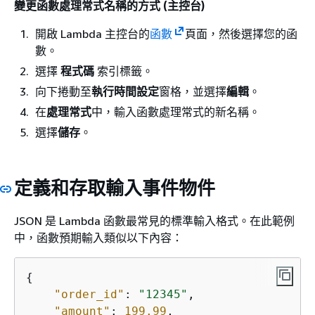
變更函數處理常式名稱的方式 (主控台)
開啟 Lambda 主控台的
函數
頁面，然後選擇您的函
數。
選擇
程式碼
索引標籤。
向下捲動至
執行時間設定
窗格，並選擇
編輯
。
在
處理常式
中，輸入函數處理常式的新名稱。
選擇
儲存
。
定義和存取輸入事件物件
JSON 是 Lambda 函數最常見的標準輸入格式。在此範例
中，函數預期輸入類似以下內容：
{
"order_id"
: 
"12345"
,

"amount"
: 
199.99
,
