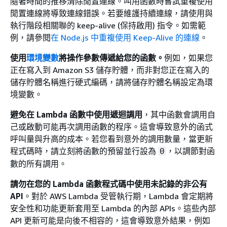
隨著時間的推移清除閒置連線。叫用函數時嘗試重複使用
閒置連線將導致連線錯誤。若要維護持續連線，請使用與
執行階段相關聯的 keep-alive (保持啟用) 指令。如需範
例，請參閱
在 Node.js 中重複使用 Keep-Alive 的連線
。
使用
環境變數
將操作參數傳遞給您的函數。
例如，如果您
正在寫入到 Amazon S3 儲存貯體，而非對您正在寫入的
儲存貯體名稱進行硬式編碼，請將儲存貯體名稱設定為環
境變數。
避免在 Lambda 函數中使用遞迴調用
，其中函數會調用自
己或啟動可能再次調用函數的程序。這會導致意外的函式
呼叫量與升高的成本。若您看到意外的調用數量，當更新
程式碼時，請立刻將函數的預留並行設為
，以調節對函
0
數的所有調用。
請勿在您的 Lambda 函數程式碼中使用未記錄的非公有
API
。對於 AWS Lambda 受管執行期，Lambda 會定期將
安全性和功能更新套用至 Lambda 的內部 APIs。這些內部
API 更新可能是向後不相容的，這會導致意外結果，例如