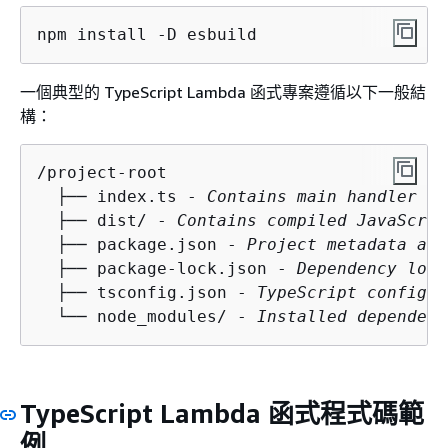
npm install -D esbuild
一個典型的 TypeScript Lambda 函式專案遵循以下一般結
構：
/project-root

  ├── index.ts - 
Contains main handler
  ├── dist/ - 
Contains compiled JavaScrip
  ├── package.json - 
Project metadata and
  ├── package-lock.json - 
Dependency lock
  ├── tsconfig.json - 
TypeScript configur
  └── node_modules/ - 
Installed dependenc
TypeScript Lambda 函式程式碼範
例