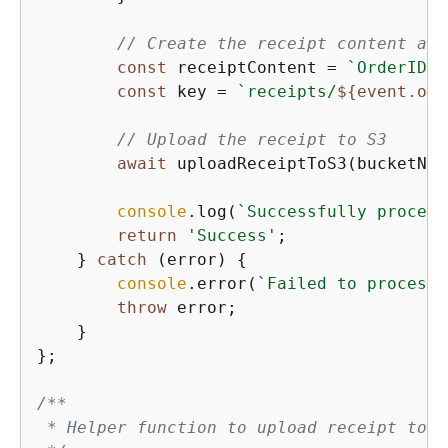
// Create the receipt content and
const
 receiptContent = 
`OrderID: 
const
 key = 
`receipts/
$
{
event.ord
// Upload the receipt to S3
await
 uploadReceiptToS3(bucketNam
console
.log(
`Successfully process
return
'Success'
;

    } 
catch
 (error) 
{
console
.error(
`Failed to process 
throw
 error;

    }

};

/**

 * Helper function to upload receipt to S3