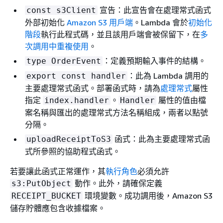
宣告：此宣告會在處理常式函式
const s3Client
外部初始化
Amazon S3 用戶端
。Lambda 會於
初始化
階段
執行此程式碼，並且該用戶端會被保留下，在
多
次調用中重複使用
。
：定義預期輸入事件的結構。
type OrderEvent
：此為 Lambda 調用的
export const handler
主要處理常式函式。部署函式時，請為
處理常式
屬性
指定
。
屬性的值由檔
index.handler
Handler
案名稱與匯出的處理常式方法名稱組成，兩者以點號
分隔。
函式：此為主要處理常式函
uploadReceiptToS3
式所參照的協助程式函式。
若要讓此函式正常運作，其
執行角色
必須允許
動作。此外，請確保定義
s3:PutObject
環境變數。成功調用後，Amazon S3
RECEIPT_BUCKET
儲存貯體應包含收據檔案。