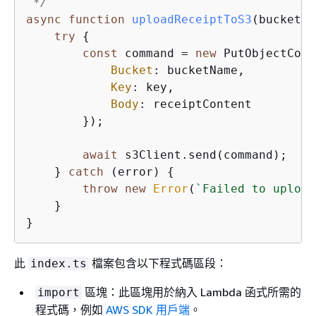
 */
async
function
uploadReceiptToS3
(
bucketNa
try
{
const
 command = 
new
 PutObjectComm
Bucket
: bucketName,

Key
: key,

Body
: receiptContent

        });

await
 s3Client.send(command);

    } 
catch
 (error) 
{
throw
new
Error
(
`Failed to upload
    }

}
此
檔案包含以下程式碼區段：
index.ts
區塊：此區塊用於納入 Lambda 函式所需的
import
程式碼，例如
AWS SDK 用戶端
。