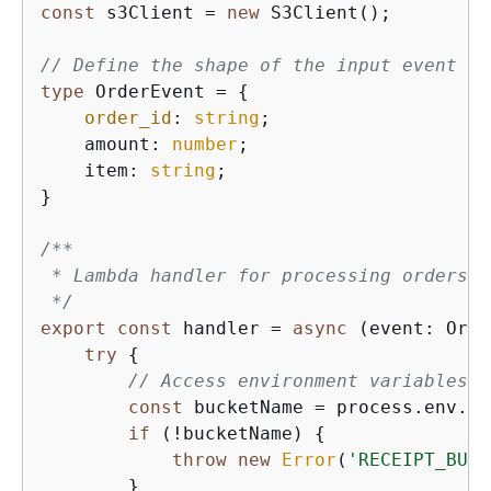
const
 s3Client = 
new
 S3Client();

// Define the shape of the input event
type
 OrderEvent = 
{
order_id
: 
string
;

    amount: 
number
;

    item: 
string
;

}

/**

 * Lambda handler for processing orders a
 */
export
const
 handler = 
async
 (event: Orde
try
{
// Access environment variables
const
 bucketName = process.env.RE
if
 (!bucketName) 
{
throw
new
Error
(
'RECEIPT_BUCK
        }
