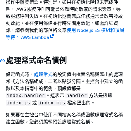
操作中觸發錯誤。特別是，如果在初始化階段未完成呼
叫， AWS 服務呼叫可能會依賴時間敏感的請求簽章，導
致服務呼叫失敗。在初始化期間完成任務通常會改善冷啟
動效能，並在使用佈建並行時先調用效能。如需詳細資
訊，請參閱我們的部落格文章
使用 Node.js ES 模組和頂層
等待。 AWS Lambda
處理常式命名慣例
設定函式時，
處理常式
的設定值由檔案名稱與匯出的處理
常式方法名稱組成，二者以點號分隔。主控台中建立的函
數以及本指南中的範例，預設值都是
。這表示
方法是透過
index.handler
handler
或
檔案匯出的。
index.js
index.mjs
如果要在主控台中使用不同檔案名稱或函數處理常式名稱
建立函數，您必須編輯預設處理常式名稱。