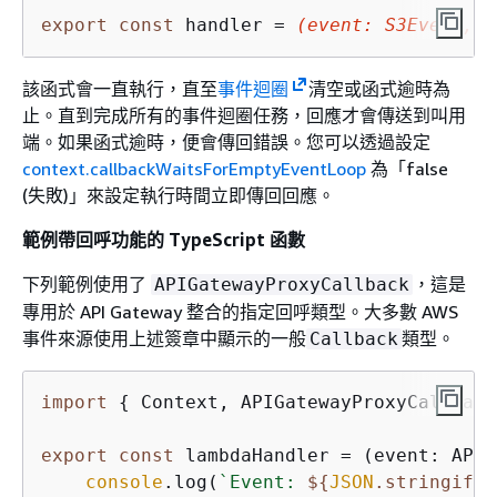
export
const
 handler = 
(event: S3Event, 
c
該函式會一直執行，直至
事件迴圈
清空或函式逾時為
止。直到完成所有的事件迴圈任務，回應才會傳送到叫用
端。如果函式逾時，便會傳回錯誤。您可以透過設定
context.callbackWaitsForEmptyEventLoop
為「false
(失敗)」來設定執行時間立即傳回回應。
範例帶回呼功能的 TypeScript 函數
下列範例使用了
，這是
APIGatewayProxyCallback
專用於 API Gateway 整合的指定回呼類型。大多數 AWS
事件來源使用上述簽章中顯示的一般
類型。
Callback
import
{
 Context, APIGatewayProxyCallback
export
const
 lambdaHandler = (event: APIG
console
.log(
`Event: 
$
{
JSON
.stringify(