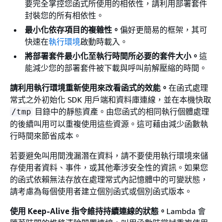
要完全掌控您函式所使用的相依性，請利用部署套件
封裝您的所有相依性。
最小化依存項目的複雜性。
偏好更簡易的框架，其可
快速在
執行環境
啟動時載入。
將部署套件最小化至執行時間所必要的套件大小。
這
能減少您的部署套件被下載與呼叫前解壓縮的時間。
請利用執行環境重新使用來改看函式的效能。
在函式處理
常式之外初始化 SDK 用戶端和資料庫連線，並在本機快取
目錄中的靜態資產。由您函式的相同執行個體處理
/tmp
的後續叫用可以重複使用這些資源。這可藉由減少函數執
行時間來節省成本。
若要避免叫用間洩漏潛在資料，請不要使用執行環境來儲
存使用者資料、事件，或其他牽涉安全性的資訊。如果您
的函式依賴無法存放在處理常式內記憶體中的可變狀態，
請考慮為每個使用者建立個別函式或個別函式版本。
使用 Keep-Alive 指令維持持續連線的狀態。
Lambda 會