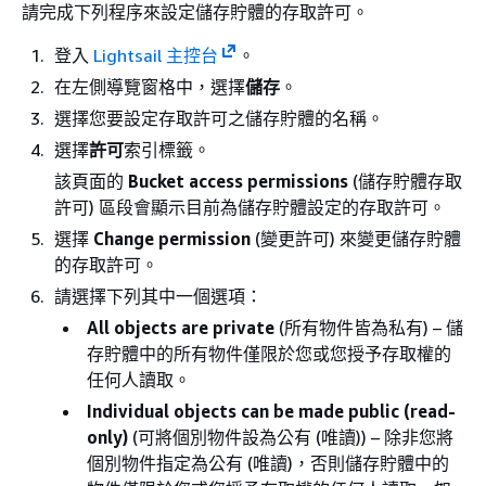
請完成下列程序來設定儲存貯體的存取許可。
登入
Lightsail 主控台
。
在左側導覽窗格中，選擇
儲存
。
選擇您要設定存取許可之儲存貯體的名稱。
選擇
許可
索引標籤。
該頁面的
Bucket access permissions
(儲存貯體存取
許可) 區段會顯示目前為儲存貯體設定的存取許可。
選擇
Change permission
(變更許可) 來變更儲存貯體
的存取許可。
請選擇下列其中一個選項：
All objects are private
(所有物件皆為私有) – 儲
存貯體中的所有物件僅限於您或您授予存取權的
任何人讀取。
Individual objects can be made public (read-
only)
(可將個別物件設為公有 (唯讀)) – 除非您將
個別物件指定為公有 (唯讀)，否則儲存貯體中的