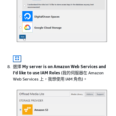
選擇
My server is on Amazon Web Services and
I'd like to use IAM Roles
(我的伺服器在 Amazon
Web Services 上，我想使用 IAM 角色)。