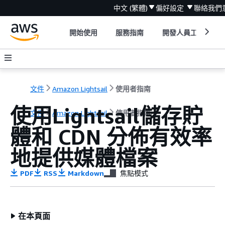
中文 (繁體)
偏好設定
聯絡我們
開始使用
服務指南
開發人員工具
文件
Amazon Lightsail
使用者指南
使用Lightsail儲存貯
文件
Amazon Lightsail
使用者指南
體和 CDN 分佈有效率
地提供媒體檔案
PDF
RSS
Markdown
焦點模式
在本頁面