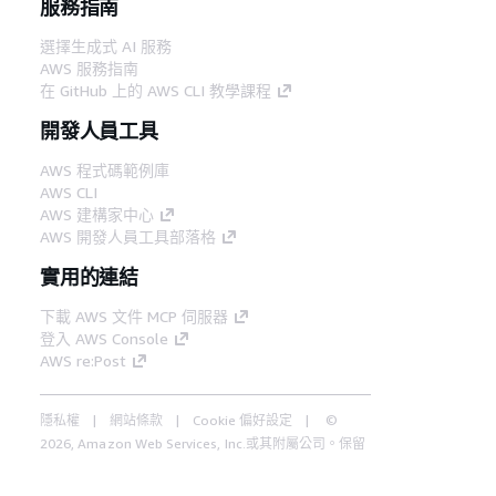
服務指南
選擇生成式 AI 服務
AWS 服務指南
在 GitHub 上的 AWS CLI 教學課程
開發人員工具
AWS 程式碼範例庫
AWS CLI
AWS 建構家中心
AWS 開發人員工具部落格
實用的連結
下載 AWS 文件 MCP 伺服器
登入 AWS Console
AWS re:Post
隱私權
網站條款
Cookie 偏好設定
©
2026, Amazon Web Services, Inc.或其附屬公司。保留
中文 (繁體)
所有權利。