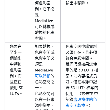
何色彩空
輸出中移除。
間。它不必
是
MediaLive
可以轉換或
轉換的色彩
空間。
您要在
如果轉換，
色彩空間中繼資料
至少一
色彩空間或
必須存在，且必須
個輸出
色彩空間必
符合色彩空間。
中轉換
須是
我們假設如果您使
色彩空
MediaLive
用的是 3D LUTs 檔
間，而
可以轉換
的
案，則內容格式良
且正在
色彩空間之
好。僅在本節中記
使用 3D
一。
錄 3D LUTs 檔案的
LUTs。
色彩空間可
使用。（它未在 中
以在一個來
記錄
處理複雜的色
源中變更，
彩空間轉換
。)