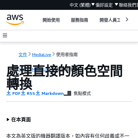
中文 (繁體)
偏好設定
聯絡我們
開始使用
服務指南
開發人員工具
文件
MediaLive
使用者指南
處理直接的顏色空間
文件
MediaLive
使用者指南
轉換
PDF
RSS
Markdown
焦點模式
在本頁面
本文為英文版的機器翻譯版本，如內容有任何歧義或不一