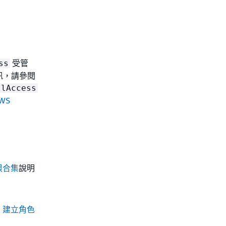
受管
ss
細資訊，請參閱
llAccess
WS
限合集
說明
) 建立角色