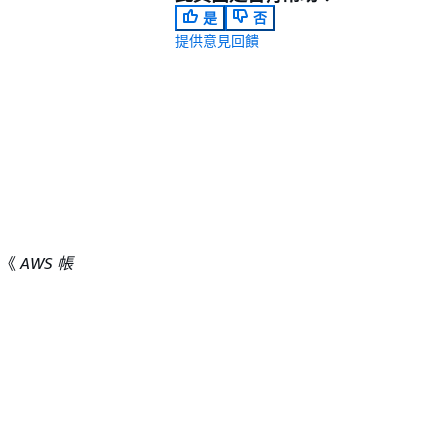
是
否
提供意見回饋
閱《
AWS 帳