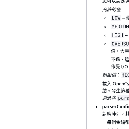
您可以設定
允許的值
：
– 
LOW
MEDIUM
–
HIGH
OVERSU
值，大
不過，
作受 I/
預設值
：
HI
載入 OpenC
結。發生這種情
透過將
par
parserConfi
對應陣列，
每個金鑰都