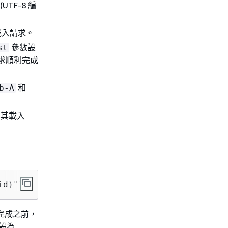
(UTF-8 編
載入請求。
參數設
st
求順利完成
和
b-A
存其載入
id)"]
完成之前，
將設為