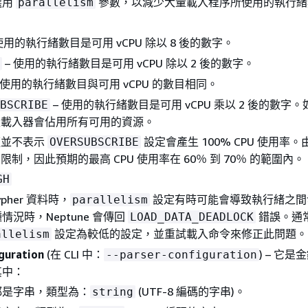
選用
參數，以減少大量載入程序所使用的執行緒
parallelism
使用的執行緒數目是可用 vCPU 除以 8 後的數字。
– 使用的執行緒數目是可用 vCPU 除以 2 後的數字。
 使用的執行緒數目與可用 vCPU 的數目相同。
– 使用的執行緒數目是可用 vCPU 乘以 2 後的數字
BSCRIBE
量載入器會佔用所有可用的資源。
這並不表示
設定會產生 100% CPU 使用率
OVERSUBSCRIBE
O 限制，因此預期的最高 CPU 使用率在 60％ 到 70％ 的範圍內。
GH
ypher 資料時，
設定有時可能會導致執行緒之間
parallelism
況時，Neptune 會傳回
錯誤。通
LOAD_DATA_DEADLOCK
設定為較低的設定，並重試載入命令來修正此問題。
allelism
guration
(在 CLI 中：
) – 它
--parser-configuration
其中：
是字串，類型為：
(UTF-8 編碼的字串)。
string