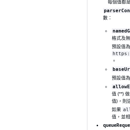
每個值都是
parserCon
數：
namedG
格式及無
預設值
https:
。
baseUr
預設值
allowE
值 ("
值)，則
如果
al
值，並
queueReque