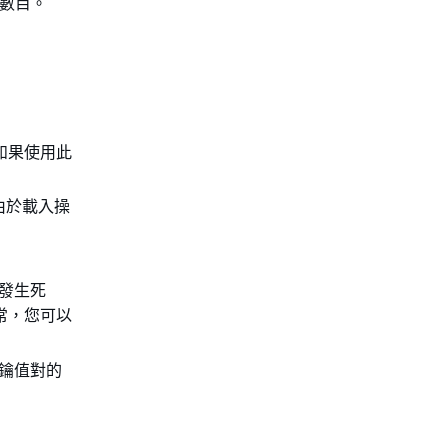
數目。
。如果使用此
。由於載入操
發生死
常，您可以
是金鑰值對的