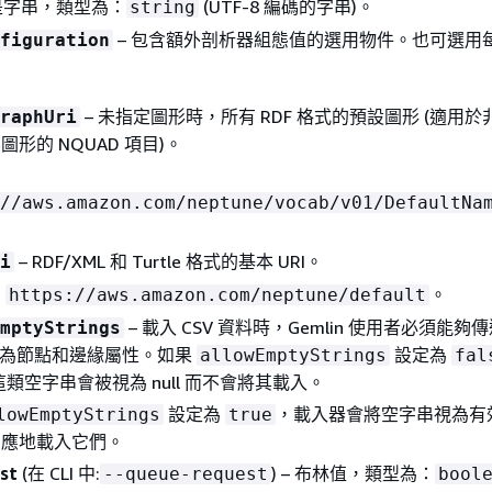
字串，類型為：
(UTF-8 編碼的字串)。
string
– 包含額外剖析器組態值的選用物件。也可選用
figuration
– 未指定圖形時，所有 RDF 格式的預設圖形 (適用於非 
raphUri
圖形的 NQUAD 項目)。
為
//aws.amazon.com/neptune/vocab/v01/DefaultNa
– RDF/XML 和 Turtle 格式的基本 URI。
i
為
。
https://aws.amazon.com/neptune/default
– 載入 CSV 資料時，Gemlin 使用者必須能夠
mptyStrings
") 做為節點和邊緣屬性。如果
設定為
allowEmptyStrings
fal
這類空字串會被視為 null 而不會將其載入。
設定為
，載入器會將空字串視為有
lowEmptyStrings
true
相應地載入它們。
st
(在 CLI 中:
) – 布林值，類型為：
--queue-request
bool