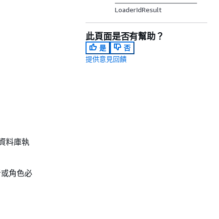
LoaderIdResult
此頁面是否有幫助？
是
否
提供意見回饋
e 資料庫執
用者或角色必