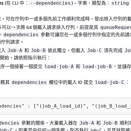
es
(在 CLI 中：
) – 字串，類型為：
--dependencies
string
數，可在佇列中一或多個先前工作順利完成時，發出排入佇列的
 最多可以一次將 64 個載入請求排入佇列，前提是其
queueReque
。
參數可讓您在一或多個佇列中指定的先前請
dependencies
類佇列請求。
載入
和
彼此獨立，但載入
須先完成
Job-A
Job-B
Job-C
Jo
開始，請依照指示執行：
順序一個接著一個提交
和
，並儲
load-job-A
load-job-B
任務其
欄位中的載入 ID 提交
：
dependencies
load-job-C
ndencies" : ["(job_A_load_id)", "(job_B_load_
參數的關係，大量載入器在
和
順利
dencies
Job-A
Job-B
。如果其中任何一個失敗，則不執行 Job-C，且其狀態
Job-C