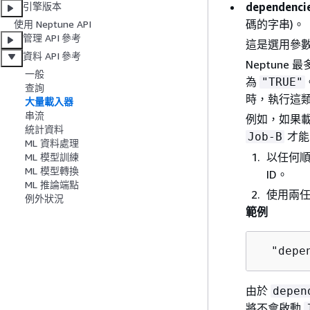
dependenci
引擎版本
碼的字串)。
使用 Neptune API
管理 API 參考
這是選用參
資料 API 參考
Neptune
一般
為
"TRUE"
查詢
時，執行這
大量載入器
串流
例如，如果
統計資料
才能
Job-B
ML 資料處理
以任何
ML 模型訓練
ML 模型轉換
ID。
ML 推論端點
使用兩
例外狀況
範例
  "depe
由於
depen
將不會啟動