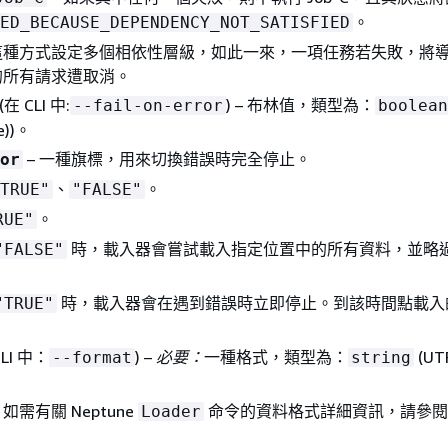
。
ED_BECAUSE_DEPENDENCY_NOT_SATISFIED
這種方式設定多個相依性層級，如此一來，一項任務若失敗，將
的所有請求遭取消。
(在 CLI 中:
) – 布林值，類型為：
--fail-on-error
boolean
e))。
– 一種旗標，用來切換錯誤時完全停止。
or
、
。
TRUE"
"FALSE"
。
RUE"
時，載入器會嘗試載入指定位置中的所有資料，並略
"FALSE"
時，載入器會在遇到錯誤時立即停止。到該時間點載入
"TRUE"
CLI 中：
) –
必要：
一種格式，類型為：
(UT
--format
string
需有關 Neptune
命令的資料格式詳細資訊，請參閱
Loader