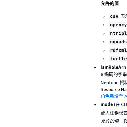
允許的值
表
csv
opency
ntripl
nquads
rdfxml
turtle
iamRoleArn
8 編碼的字串
Neptune
Resource
角色新增至 Am
mode
(在 CL
載入任務模
允許的值
：
R