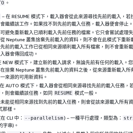
。
TO
– 在 RESUME 模式下，載入器會從此來源尋找先前的載入，
則會繼續該工作。如果找不到先前的載入任務，載入器便會停止
式可避免重新載入已順利載入先前任務的檔案。它只會嘗試處理
從 Neptune 叢集捨棄先前載入的資料，則不會在此模式下重新
果先前的載入工作已從相同來源順利載入所有檔案，則不會重新
載入器會傳回成功。
 在 NEW 模式下，建立新的載入請求，無論先前有任何的載入。
在捨棄 Neptune 叢集先前載入的資料之後，從來源重新載入
同一來源的可用新資料。
 在 AUTO 模式下，載入器會從相同來源尋找先前的載入任務，
務，則會繼續該任務，如同
模式一般。
RESUME
器未能從相同來源找到先前的載入任務，則會從該來源載入所有
式那樣。
(在 CLI 中：
) – 一種平行處理，類型為：
--parallelism
str
碼的字串)。