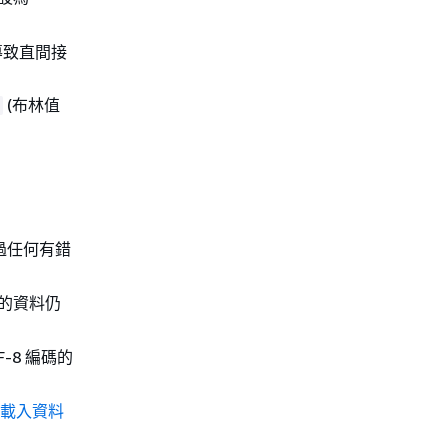
導致直間接
(布林值
過任何有錯
的資料仍
F-8 編碼的
載入資料