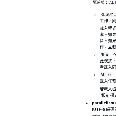
預設值
：
AU
RESUME
工作，
載入程
案。如果
料。如
作，且
–
NEW
此模式，
者載入
–
AUTO
載入任
若載入
模
NEW
parallelism
(UTF-8 編