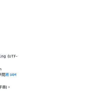
(UTF-
ing
n
參閱
將 IAM
的字串)。