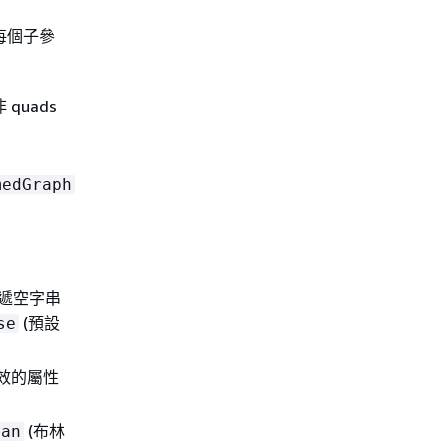
每個子參
quads
medGraph
傳遞空字串
(預設
se
效的屬性
(布林
ean