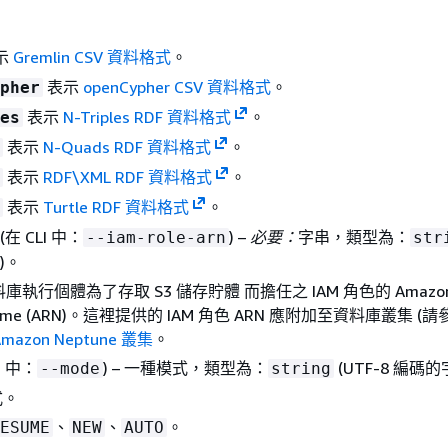
示
Gremlin CSV 資料格式
。
表示
openCypher CSV 資料格式
。
pher
表示
N-Triples RDF 資料格式
。
es
表示
N-Quads RDF 資料格式
。
表示
RDF\XML RDF 資料格式
。
表示
Turtle RDF 資料格式
。
(在 CLI 中：
) –
必要：
字串，類型為：
--iam-role-arn
str
)。
 資料庫執行個體為了存取 S3 儲存貯體 而擔任之 IAM 角色的 Amazo
 Name (ARN)。這裡提供的 IAM 角色 ARN 應附加至資料庫叢集 (請
azon Neptune 叢集
。
I 中：
) – 一種模式，類型為：
(UTF-8 編碼
--mode
string
式。
、
、
。
ESUME
NEW
AUTO