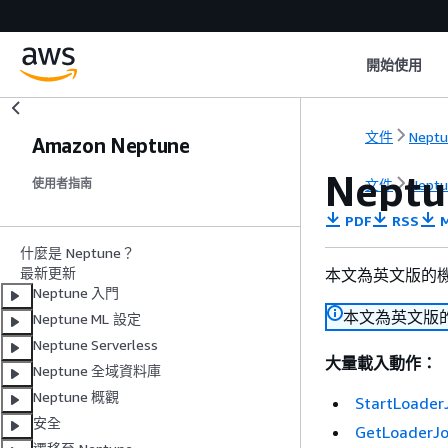
開始使用
文件
Nept
Amazon Neptune
Nept
文件
Nept
使用者指南
PDF
RSS
M
什麼是 Neptune？
最新更新
本文為英文版的
Neptune 入門
本文為英文版
Neptune ML 設定
Neptune Serverless
大量載入動作：
Neptune 全域資料庫
Neptune 概觀
StartLoader
安全
GetLoaderJ