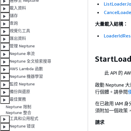
遷移至 Neptune
ListLoaderJ
載入資料
CancelLoad
儲存
查詢
大量載入結構：
視覺化工具
LoaderIdRes
匯出資料
管理 Neptune
Neptune 串流
StartLoa
Neptune 全文檢索搜尋
AWS Lambda 函數
此 API 的 AW
Neptune 機器學習
監控 Neptune
啟動 Neptune
行個體。請參閱
備份與還原
最佳實務
在已啟用 IAM 
Neptune 限制
須附加一個政策
Neptune 整合
工具和公用程式
請求
Neptune 错误