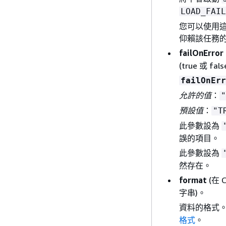
LOAD_FAIL
您可以使用
仰賴該任務
failOnError
(true 或 fals
failOnErr
允許的值
：
"
預設值
：
"T
此參數設為
誤的項目。
此參數設為
然存在。
format
(在 
字串)。
資料的格式。如
格式
。