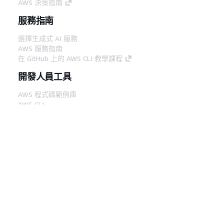
AWS 決策指南
服務指南
選擇生成式 AI 服務
AWS 服務指南
在 GitHub 上的 AWS CLI 教學課程
開發人員工具
AWS 程式碼範例庫
AWS CLI
AWS 建構家中心
AWS 開發人員工具部落格
實用的連結
下載 AWS 文件 MCP 伺服器
登入 AWS Console
AWS re:Post
隱私權
網站條款
Cookie 偏好設定
©
2026, Amazon Web Services, Inc.或其附屬公司。保留