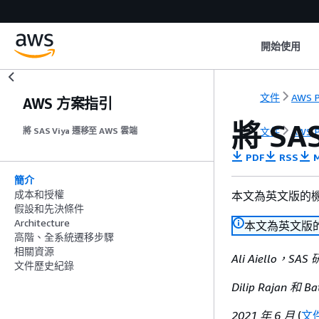
開始使用
文件
AWS P
AWS 方案指引
將 SA
文件
AWS P
將 SAS Viya 遷移至 AWS 雲端
PDF
RSS
M
簡介
成本和授權
本文為英文版的
假設和先決條件
Architecture
本文為英文版
高階、全系統遷移步驟
相關資源
Ali Aiello，SA
文件歷史紀錄
Dilip Rajan 和 B
2021 年 6 月
(
文