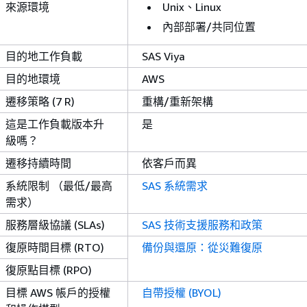
來源環境
Unix、Linux
內部部署/共同位置
目的地工作負載
SAS Viya
目的地環境
AWS
遷移策略 (7 R)
重構/重新架構
這是工作負載版本升
是
級嗎？
遷移持續時間
依客戶而異
系統限制 （最低/最高
SAS 系統需求
需求）
服務層級協議 (SLAs)
SAS 技術支援服務和政策
復原時間目標 (RTO)
備份與還原：從災難復原
復原點目標 (RPO)
目標 AWS 帳戶的授權
自帶授權 (BYOL)