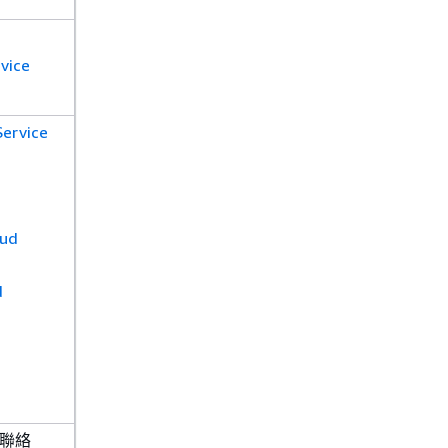
vice
Service
oud
d
聯絡