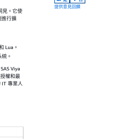
提供意見回饋
析洞見。它使
例進行擴
 Lua。
系統。
SAS Viya
本、授權和最
IT 專業人