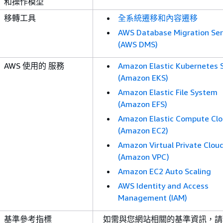
和操作模型
移轉工具
全系統遷移和內容遷移
AWS Database Migration Ser
(AWS DMS)
AWS 使用的 服務
Amazon Elastic Kubernetes 
(Amazon EKS)
Amazon Elastic File System
(Amazon EFS)
Amazon Elastic Compute Cl
(Amazon EC2)
Amazon Virtual Private Clou
(Amazon VPC)
Amazon EC2 Auto Scaling
AWS Identity and Access
Management (IAM)
基準參考指標
如需與您網站相關的基準資訊，請