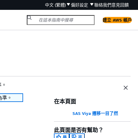
中文 (繁體)
偏好設定
聯絡我們
意見回饋
建立 AWS 帳戶
準。
為準。
在本頁面
SAS Viya 遷移一目了然
此頁面是否有幫助？
是
否