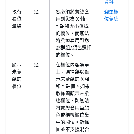
資料
執行
是
您必須將彙總套
變更欄
欄位
用到您為 X 軸、
位彙總
彙總
Y 軸和大小選擇
的欄位，而無法
將彙總套用到您
為群組/顏色選擇
的欄位。
顯示
是
在欄位內容選單
未彙
上，選擇
無
以顯
總的
示未彙總的 X 軸
欄位
和 Y 軸值。如果
散佈圖顯示未彙
總欄位，則無法
將彙總套用至顏
色或標籤欄位集
中的欄位。散佈
圖並不支援混合