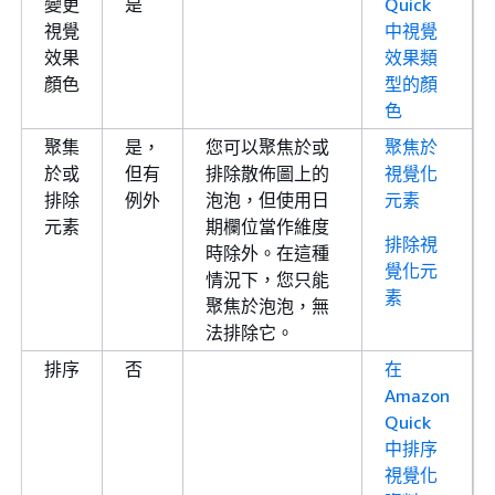
變更
是
Quick
視覺
中視覺
效果
效果類
顏色
型的顏
色
聚集
是，
您可以聚焦於或
聚焦於
於或
但有
排除散佈圖上的
視覺化
排除
例外
泡泡，但使用日
元素
元素
期欄位當作維度
排除視
時除外。在這種
覺化元
情況下，您只能
素
聚焦於泡泡，無
法排除它。
排序
否
在
Amazon
Quick
中排序
視覺化