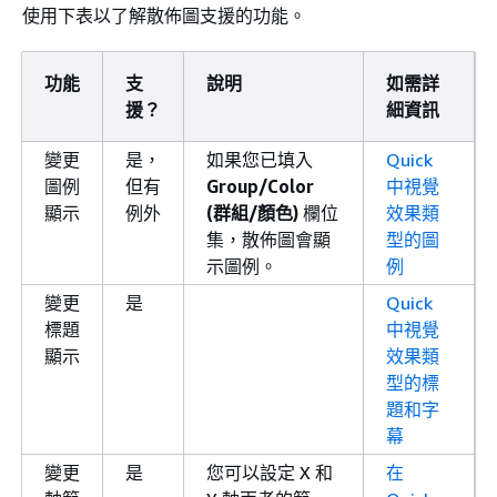
使用下表以了解散佈圖支援的功能。
功能
支
說明
如需詳
援？
細資訊
變更
是，
如果您已填入
Quick
圖例
但有
Group/Color
中視覺
顯示
例外
(群組/顏色)
欄位
效果類
集，散佈圖會顯
型的圖
示圖例。
例
變更
是
Quick
標題
中視覺
顯示
效果類
型的標
題和字
幕
變更
是
您可以設定 X 和
在