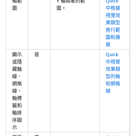
軸範
Y 軸兩者的範
Quick
圍
圍。
中根據
視覺效
果類型
進行範
圍和擴
展
顯示
是
Quick
或隱
中視覺
藏軸
效果類
線、
型的軸
網格
和網格
線、
線
軸標
籤和
軸排
序圖
示