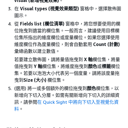
visual (新增視覺效果)
。
在
Visual types (視覺效果類型)
窗格中，選擇散佈圖
圖示。
從
Fields list (欄位清單)
窗格中，將您想要使用的欄
位拖曳到適當的欄位集。一般而言，建議使用目標欄
位集所指出的維度欄位或度量欄位。如果您選擇使用
維度欄位作為度量欄位，則會自動套用
Count (計數)
彙總函數以建立數值。
若要建立散佈圖，請將量值拖曳到
X 軸
欄位集，將量
值拖曳到
Y 軸
欄位集，將維度拖曳到
顏色
或
標籤
欄位
集。若要以泡泡大小代表另一個度量，請將該度量拖
曳到
Size (大小)
欄位集。
(選用) 將一或多個額外的欄位拖曳到
顏色
欄位集，以
新增向下切入分層。如需有關新增向下切入的詳細資
訊，請參閱
在 Quick Sight 中將向下切入至視覺化資
料
。