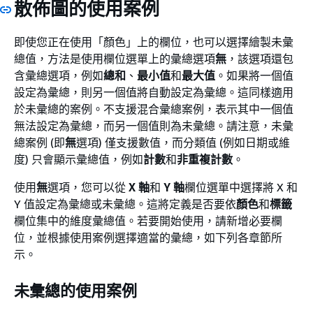
散佈圖的使用案例
即使您正在使用「顏色」上的欄位，也可以選擇繪製未彙
總值，方法是使用欄位選單上的彙總選項
無
，該選項還包
含彙總選項，例如
總和
、
最小值
和
最大值
。如果將一個值
設定為彙總，則另一個值將自動設定為彙總。這同樣適用
於未彙總的案例。不支援混合彙總案例，表示其中一個值
無法設定為彙總，而另一個值則為未彙總。請注意，未彙
總案例 (即
無
選項) 僅支援數值，而分類值 (例如日期或維
度) 只會顯示彙總值，例如
計數
和
非重複計數
。
使用
無
選項，您可以從
X 軸
和
Y 軸
欄位選單中選擇將 X 和
Y 值設定為彙總或未彙總。這將定義是否要依
顏色
和
標籤
欄位集中的維度彙總值。若要開始使用，請新增必要欄
位，並根據使用案例選擇適當的彙總，如下列各章節所
示。
未彙總的使用案例