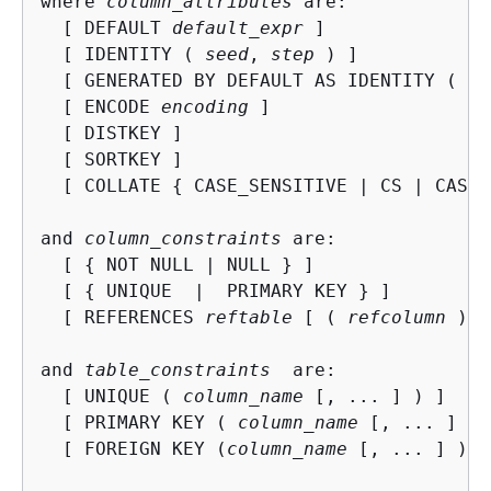
where 
column_attributes
 are:

  [ DEFAULT 
default_expr
 ]

  [ IDENTITY ( 
seed
, 
step
 ) ]

  [ GENERATED BY DEFAULT AS IDENTITY ( 
se
  [ ENCODE 
encoding
 ]

  [ DISTKEY ]

  [ SORTKEY ]

  [ COLLATE 
{
 CASE_SENSITIVE | CS | CASE_
and 
column_constraints
 are:

  [ 
{
 NOT NULL | NULL } ]

  [ 
{
 UNIQUE  |  PRIMARY KEY } ]

  [ REFERENCES 
reftable
 [ ( 
refcolumn
 ) ]
and 
table_constraints
  are:

  [ UNIQUE ( 
column_name
 [, ... ] ) ]

  [ PRIMARY KEY ( 
column_name
 [, ... ] ) 
  [ FOREIGN KEY (
column_name
 [, ... ] ) R