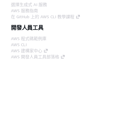
選擇生成式 AI 服務
AWS 服務指南
在 GitHub 上的 AWS CLI 教學課程
開發人員工具
AWS 程式碼範例庫
AWS CLI
AWS 建構家中心
AWS 開發人員工具部落格
實用的連結
下載 AWS 文件 MCP 伺服器
登入 AWS Console
AWS re:Post
隱私權
網站條款
Cookie 偏好設定
©
2026, Amazon Web Services, Inc.或其附屬公司。保留
中文 (繁體)
所有權利。