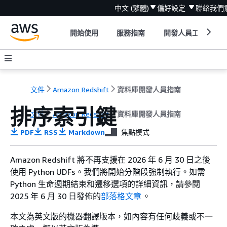
中文 (繁體)
偏好設定
聯絡我們
開始使用
服務指南
開發人員工具
文件
Amazon Redshift
資料庫開發人員指南
排序索引鍵
文件
Amazon Redshift
資料庫開發人員指南
PDF
RSS
Markdown
焦點模式
Amazon Redshift 將不再支援在 2026 年 6 月 30 日之後
使用 Python UDFs。我們將開始分階段強制執行。如需
Python 生命週期結束和遷移選項的詳細資訊，請參閱
2025 年 6 月 30 日發佈的
部落格文章
。
本文為英文版的機器翻譯版本，如內容有任何歧義或不一