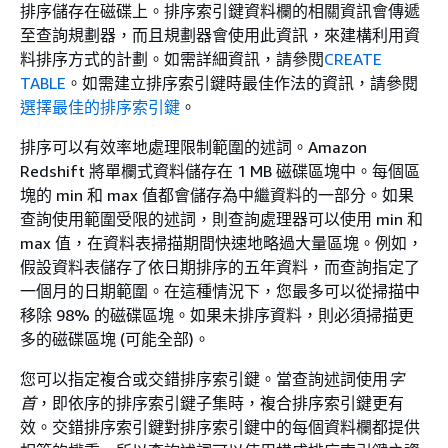
排序儲存在磁碟上。排序索引鍵資料欄的相關資訊會傳遞
至查詢規劃器，而且規劃器會使用此資訊，來建構利用資
料排序方式的計劃。如需詳細資訊，請參閱
CREATE
TABLE
。如需建立排序索引鍵時最佳作法的資訊，請參閱
選擇最佳的排序索引鍵
。
排序可以有效率地處理限制範圍的述詞。Amazon
Redshift 將單欄式資料儲存在 1 MB 磁碟區塊中。每個區
塊的 min 和 max 值都會儲存為中繼資料的一部分。如果
查詢使用範圍受限的述詞，則查詢處理器可以使用 min 和
max 值，在資料表掃描期間快速地略過大量區塊。例如，
假設資料表儲存了依日期排序的五年資料，而查詢指定了
一個月的日期範圍。在這種情況下，您最多可以從掃描中
移除 98% 的磁碟區塊。如果未排序資料，則必須掃描更
多的磁碟區塊 (可能全部)。
您可以指定複合或交錯排序索引鍵。當查詢述詞使用
字
首
，即依序的排序索引鍵子集時，複合排序索引鍵更有
效。交錯排序索引鍵對排序索引鍵中的每個資料欄都提供