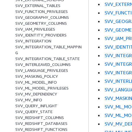
SVV_EXTER
SVV_EXTERNAL_TABLES
SVV_FUNCTION_PRIVILEGES
SVV_FUNCTI
SVV_GEOGRAPHY_COLUMNS
SVV_GEOGR
SVV_GEOMETRY_COLUMNS
SVV_IAM_PRIVILEGES
SVV_GEOME
SVV_IDENTITY_PROVIDERS
SVV_IAM_PR
SVV_INTEGRATION
SVV_IDENTI
SVV_INTEGRATION_TABLE_MAPPIN
G
SVV_INTEG
SVV_INTEGRATION_TABLE_STATE
SVV_INTEG
SVV_INTERLEAVED_COLUMNS
SVV_LANGUAGE_PRIVILEGES
SVV_INTEGR
SVV_MASKING_POLICY
SVV_INTER
SVV_ML_MODEL_INFO
SVV_ML_MODEL_PRIVILEGES
SVV_LANGUA
SVV_MV_DEPENDENCY
SVV_MASKIN
SVV_MV_INFO
SVV_QUERY_INFLIGHT
SVV_ML_MO
SVV_QUERY_STATE
SVV_ML_MOD
SVV_REDSHIFT_COLUMNS
SVV_MV_DE
SVV_REDSHIFT_DATABASES
SVV_REDSHIFT_FUNCTIONS