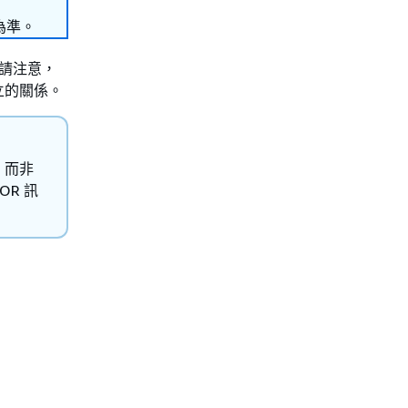
為準。
。請注意，
立的關係。
G，而非
OR 訊