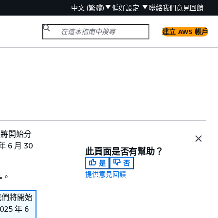
中文 (繁體)
偏好設定
聯絡我們
意見回饋
建立 AWS 帳戶
。我們將開始分
6 月 30
此頁面是否有幫助？
是
否
提供意見回饋
準。
s。我們將開始
5 年 6