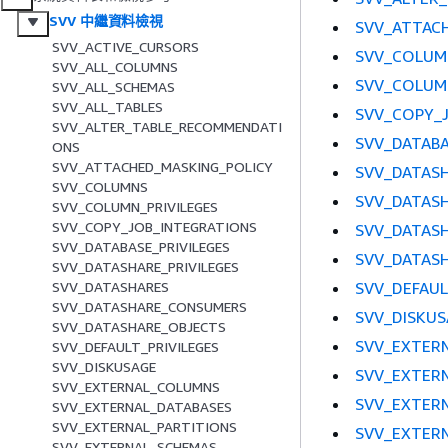
SVV 中繼資料檢視
SVV_ATTAC
SVV_ACTIVE_CURSORS
SVV_COLUM
SVV_ALL_COLUMNS
SVV_COLUMN
SVV_ALL_SCHEMAS
SVV_ALL_TABLES
SVV_COPY_
SVV_ALTER_TABLE_RECOMMENDATI
SVV_DATABA
ONS
SVV_ATTACHED_MASKING_POLICY
SVV_DATASH
SVV_COLUMNS
SVV_DATAS
SVV_COLUMN_PRIVILEGES
SVV_COPY_JOB_INTEGRATIONS
SVV_DATAS
SVV_DATABASE_PRIVILEGES
SVV_DATAS
SVV_DATASHARE_PRIVILEGES
SVV_DEFAUL
SVV_DATASHARES
SVV_DATASHARE_CONSUMERS
SVV_DISKUS
SVV_DATASHARE_OBJECTS
SVV_EXTER
SVV_DEFAULT_PRIVILEGES
SVV_DISKUSAGE
SVV_EXTER
SVV_EXTERNAL_COLUMNS
SVV_EXTER
SVV_EXTERNAL_DATABASES
SVV_EXTERNAL_PARTITIONS
SVV_EXTER
SVV_EXTERNAL_SCHEMAS