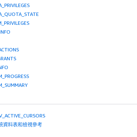
_PRIVILEGES
A_QUOTA_STATE
_PRIVILEGES
INFO
ACTIONS
GRANTS
NFO
M_PROGRESS
M_SUMMARY
V_ACTIVE_CURSORS
統資料表和檢視參考