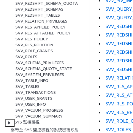
SVV_MV_IN
SVV_REDSHIFT_SCHEMA_QUOTA
SVV_QUERY_
SVV_REDSHIFT_SCHEMAS
SVV_REDSHIFT_TABLES
SVV_QUERY
SVV_RELATION_PRIVILEGES
SVV_REDSH
SVV_RLS_APPLIED_POLICY
SVV_RLS_ATTACHED_POLICY
SVV_REDSHI
SVV_RLS_POLICY
SVV_REDSH
SVV_RLS_RELATION
SVV_ROLE_GRANTS
SVV_REDSH
SVV_ROLES
SVV_REDSH
SVV_SCHEMA_PRIVILEGES
SVV_SCHEMA_QUOTA_STATE
SVV_REDSHI
SVV_SYSTEM_PRIVILEGES
SVV_RELATI
SVV_TABLE_INFO
SVV_RLS_AP
SVV_TABLES
SVV_TRANSACTIONS
SVV_RLS_A
SVV_USER_GRANTS
SVV_RLS_PO
SVV_USER_INFO
SVV_VACUUM_PROGRESS
SVV_RLS_RE
SVV_VACUUM_SUMMARY
SVV_ROLE_
SYS 監控檢視
SVV_ROLES
移轉至 SYS 監控檢視的系統檢視映射