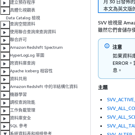
月 30 日發佈
建立預存程序
本文為英文版
具體化視觀表
Data Catalog 檢視
SVV 檢視是 A
查詢空間資料
雖然它們會儲存
使用聯合查詢來查詢資料
聯合許可
注意
Amazon Redshift Spectrum
HyperLogLog 草圖
如果資料庫回
ERROR。
跨資料庫查詢
息。
Apache Iceberg 相容性
資料共用
Amazon Redshift 中的半結構化資料
主題
機器學習
SVV_ACTIV
調校查詢效能
SVV_ALL_C
工作負載管理
SVV_ALL_S
資料庫安全
SVV_ALL_TA
SQL 參考
系統資料表和檢視參考
SVV_ALTER