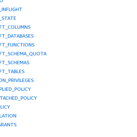
FO
INFLIGHT
_STATE
IFT_COLUMNS
FT_DATABASES
IFT_FUNCTIONS
IFT_SCHEMA_QUOTA
IFT_SCHEMAS
FT_TABLES
ON_PRIVILEGES
PLIED_POLICY
TTACHED_POLICY
LICY
LATION
GRANTS