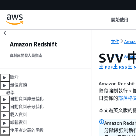
開始使用
文件
Amazo
Amazon Redshift
SVV
文件
Amazo
資料庫開發人員指南
PDF
RSS
M
簡介
Amazon Reds
最佳實務
階段強制執行。如需
教學
日發佈的
部落格
自動資料庫最佳化
自動資料表最佳化
本文為英文版的
載入資料
卸載資料
Amazon Red
分階段強制執行。
使用者定義的函數