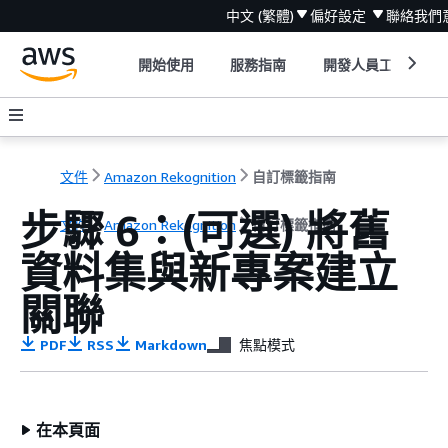
中文 (繁體)
偏好設定
聯絡我們
開始使用
服務指南
開發人員工具
文件
Amazon Rekognition
自訂標籤指南
步驟 6：(可選) 將舊
文件
Amazon Rekognition
自訂標籤指南
資料集與新專案建立
關聯
PDF
RSS
Markdown
焦點模式
在本頁面